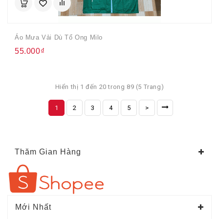
Áo Mưa Vải Dù Tổ Ong Milo
55.000₫
Hiển thị 1 đến 20 trong 89 (5 Trang)
1
2
3
4
5
>
Thăm Gian Hàng
Mới Nhất