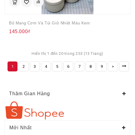
Bộ Mang Cơm Và Túi Giữ Nhiệt Màu Kem
145.000₫
Hiển thị 1 đến 20 trong 253 (13 Trang)
1
2
3
4
5
6
7
8
9
>
Thăm Gian Hàng
Mới Nhất