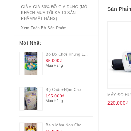
GIẢM GIÁ 50% ĐỒ GIA DỤNG (MỖI
Sản Phẩm
KHÁCH MUA TỐI ĐA 10 SẢN
PHẨM/MẶT HÀNG)
Xem Toàn Bộ Sản Phẩm
Mới Nhất
Bộ Đồ Chơi Khủng Long Đại Chiến
85.000₫
Mua Hàng
Bộ Chăn+nệm Cho Bé Everon Quà Từ Pediasure
MÁY ĐO HUY
195.000₫
Mua Hàng
220.000₫
Balo Mầm Non Cho Bé Grow Màu Vàng