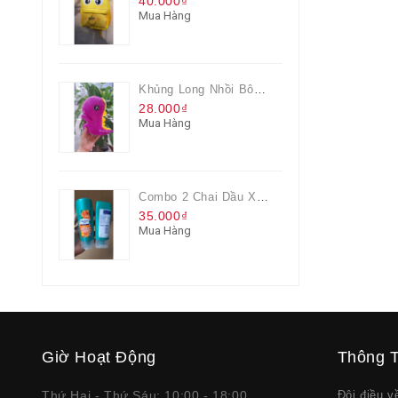
40.000₫
Mua Hàng
Khủng Long Nhồi Bông Cho Bé Chơi Màu Tím
28.000₫
Mua Hàng
Combo 2 Chai Dầu Xả Rejoice 3IN1 Siêu Mềm Mượt Chai 60ML
35.000₫
Mua Hàng
Giờ Hoạt Động
Thông T
Thứ Hai - Thứ Sáu: 10:00 - 18:00
Đôi điều 