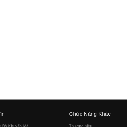
in
Chức Năng Khác
về Đồ Khuyến Mãi
Thương hiệu