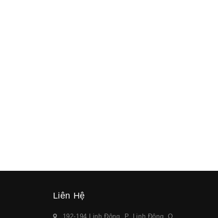
Liên Hệ
192-194 Linh Đông, P. Linh Đông, Q.