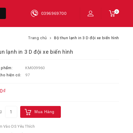
0
0396969700
Trang chủ
Bộ thun lạnh in 3 D đội xe biến hình
un lạnh in 3 D đội xe biến hình
 phẩm:
KM009960
ho hiện có:
97
0₫
g
Mua Hàng
 Vào DS Yêu Thích