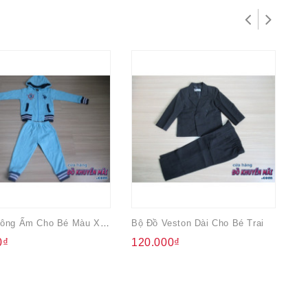
Bộ Nỉ Bông Ấm Cho Bé Màu Xanh Biển
Bộ Đồ Veston Dài Cho Bé Trai
Bộ
0₫
120.000₫
6