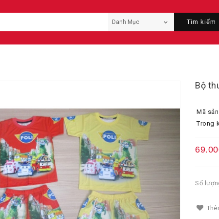
Tìm kiếm
Bộ th
Mã sản
Trong k
69.00
Số lượn
Thêm