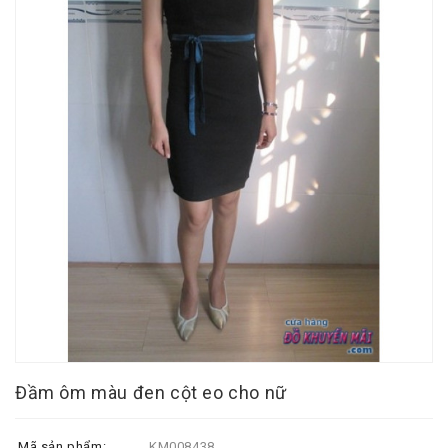
Đầm ôm màu đen cột eo cho nữ
Mã sản phẩm:
KM008438