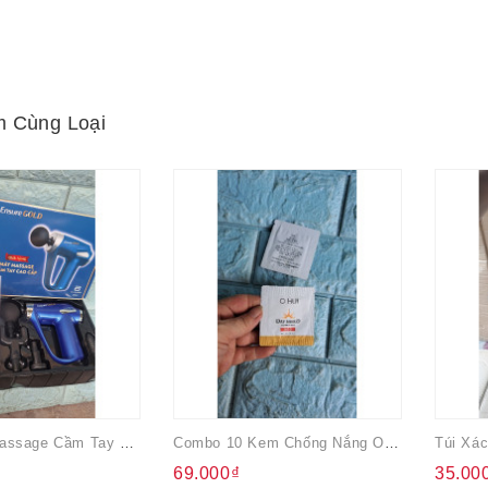
 Cùng Loại
Súng Máy Massage Cầm Tay Đa Năng Ensure
Combo 10 Kem Chống Nắng Ohui Cho Da Nhạy Cảm, Mẩn Đỏ SPF 50+
69.000₫
35.00