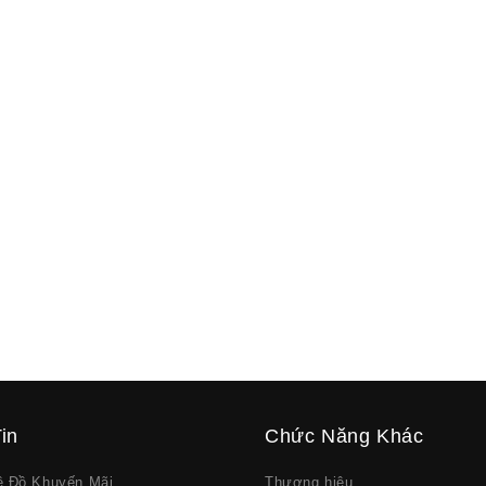
in
Chức Năng Khác
về Đồ Khuyến Mãi
Thương hiệu