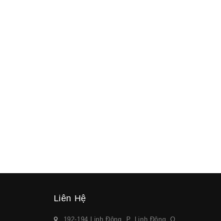
Liên Hệ
192-194 Linh Đông, P. Linh Đông, Q.