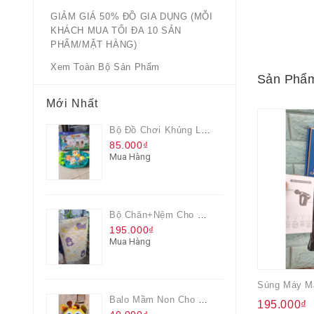
GIẢM GIÁ 50% ĐỒ GIA DỤNG (MỖI
KHÁCH MUA TỐI ĐA 10 SẢN
PHẨM/MẶT HÀNG)
Xem Toàn Bộ Sản Phẩm
Sản Phẩm
Mới Nhất
Bộ Đồ Chơi Khủng Long Đại Chiến
85.000₫
Mua Hàng
Bộ Chăn+nệm Cho Bé Everon Quà Từ Pediasure
195.000₫
Mua Hàng
Balo Mầm Non Cho Bé Grow Màu Vàng
195.000₫