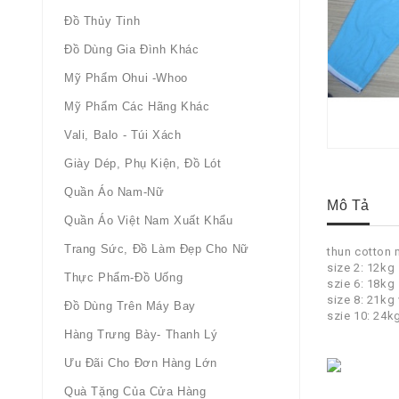
Đồ Thủy Tinh
Đồ Dùng Gia Đình Khác
Mỹ Phẩm Ohui -whoo
Mỹ Phẩm Các Hãng Khác
Vali, Balo - Túi Xách
Giày Dép, Phụ Kiện, Đồ Lót
Quần Áo Nam-Nữ
Mô Tả
Quần Áo Việt Nam Xuất Khẩu
Trang Sức, Đồ Làm Đẹp Cho Nữ
thun cotton 
size 2: 12kg
Thực Phẩm-Đồ Uống
szie 6: 18kg
size 8: 21kg
Đồ Dùng Trên Máy Bay
szie 10: 24k
Hàng Trưng Bày- Thanh Lý
Ưu Đãi Cho Đơn Hàng Lớn
Quà Tặng Của Cửa Hàng