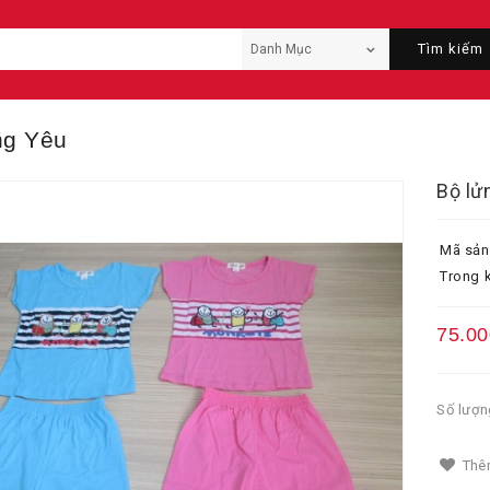
Tìm kiếm
ng Yêu
Bộ lử
Mã sản
Trong k
75.00
Số lượn
Thêm