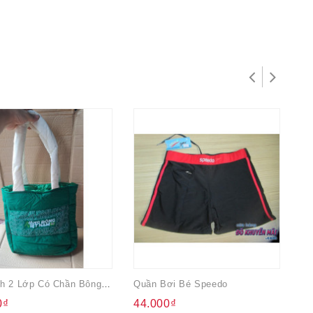
Túi Xách 2 Lớp Có Chần Bông Quà Từ Milo
Quần Bơi Bé Speedo
0₫
44.000₫
4