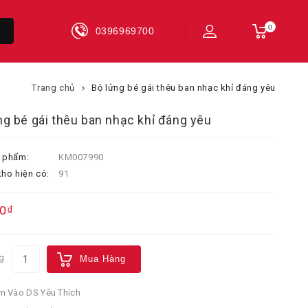
0
0396969700
Trang chủ
Bộ lửng bé gái thêu ban nhạc khỉ đáng yêu
ng bé gái thêu ban nhạc khỉ đáng yêu
 phẩm:
KM007990
ho hiện có:
91
0₫
g
Mua Hàng
 Vào DS Yêu Thích