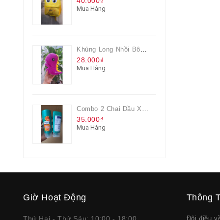
40.000₫
Mua Hàng
Khủng Long Nhồi Bông Cho Bé Chơi Màu Tím
28.000₫
Mua Hàng
Combo 2 Chai Dầu Xả Rejoice 3IN1 Siêu Mềm Mượt Chai 60ML
35.000₫
Mua Hàng
Giờ Hoạt Động
Thông T
Thứ Hai - Thứ Sáu: 10:00 - 18:00
Đôi điều 