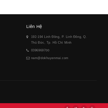
Liên Hệ
192-194 Linh Đông, P. Linh Đông, Q.
Thủ Đức, Tp. Hồ Chí Minh
03969697
00
nam@dokhuyenmai.com