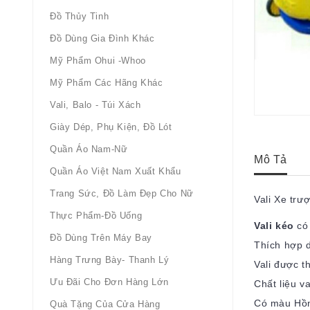
Đồ Thủy Tinh
Đồ Dùng Gia Đình Khác
Mỹ Phẩm Ohui -whoo
Mỹ Phẩm Các Hãng Khác
Vali, Balo - Túi Xách
Giày Dép, Phụ Kiện, Đồ Lót
Quần Áo Nam-Nữ
Mô Tả
Quần Áo Việt Nam Xuất Khẩu
Trang Sức, Đồ Làm Đẹp Cho Nữ
Vali Xe trượ
Thực Phẩm-Đồ Uống
Vali kéo
có
Đồ Dùng Trên Máy Bay
Thích hợp d
Hàng Trưng Bày- Thanh Lý
Vali được t
Ưu Đãi Cho Đơn Hàng Lớn
Chất liệu v
Có màu Hồn
Quà Tặng Của Cửa Hàng