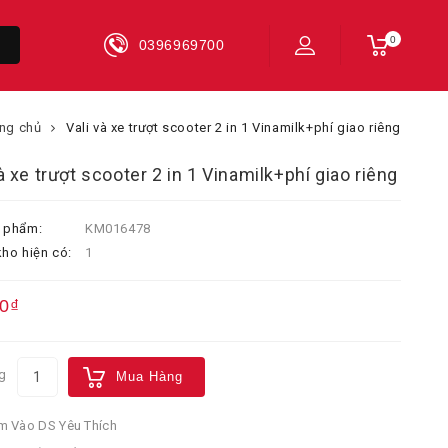
0
0396969700
ng chủ
Vali và xe trượt scooter 2 in 1 Vinamilk+phí giao riêng
à xe trượt scooter 2 in 1 Vinamilk+phí giao riêng
 phẩm:
KM016478
ho hiện có:
1
0₫
g
Mua Hàng
 Vào DS Yêu Thích