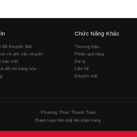
in
Chức Năng Khác
về Đồ Khuyến Mãi
Thương hiệu
và chi phí vận chuyển
Phiếu quà tặng
h bảo mật
Đại lý
à đổi trả hàng hóa
Liên hệ
ng
Khuyến mãi
Phương Thức Thanh Toán
Thanh toán tiền mặt khi nhận hàng