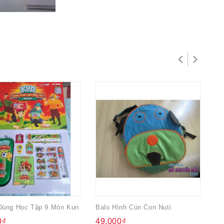
Dùng Học Tập 9 Món Kun
Balo Hình Cún Con Nuti
Tú
0₫
49.000₫
2