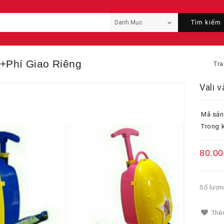
Tìm kiếm
k+phí Giao Riêng
Tra
Vali v
Mã sản
Trong k
80.00
Số lượn
Thêm