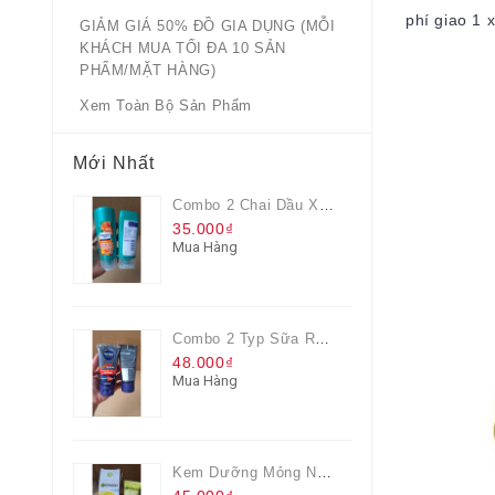
phí giao 1 
GIẢM GIÁ 50% ĐỒ GIA DỤNG (MỖI
KHÁCH MUA TỐI ĐA 10 SẢN
PHẨM/MẶT HÀNG)
Xem Toàn Bộ Sản Phẩm
Mới Nhất
Combo 2 Chai Dầu Xả Rejoice 3IN1 Siêu Mềm Mượt Chai 60ML
35.000₫
Mua Hàng
Combo 2 Typ Sữa Rửa Mặt Nivea Men Giúp Giảm Mụn, Giảm Hư Tổn Da
48.000₫
Mua Hàng
Kem Dưỡng Mỏng Nhẹ Cấp Ẩm & Sáng Da Vitamin C 20ml