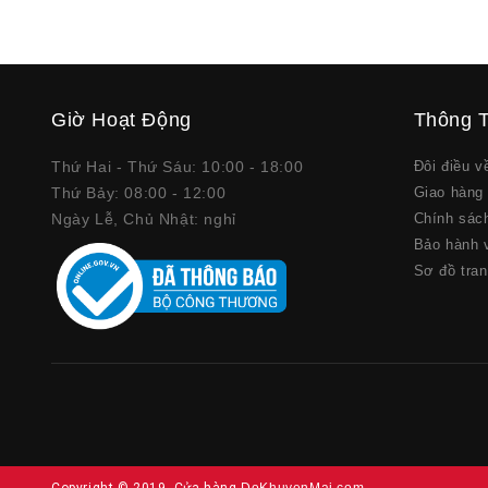
Giờ Hoạt Động
Thông T
Thứ Hai - Thứ Sáu: 10:00 - 18:00
Đôi điều 
Thứ Bảy: 08:00 - 12:00
Giao hàng 
Ngày Lễ, Chủ Nhật: nghỉ
Chính sác
Bảo hành v
Sơ đồ tra
Copyright © 2019, Cửa hàng
DoKhuyenMai.com
.