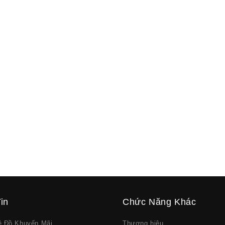
in
Chức Năng Khác
về Đồ Khuyến Mãi
Thương hiệu