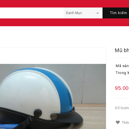
Tìm kiếm
Mũ bh
Mã sản
Trong k
95.00
Số lượn
Thêm