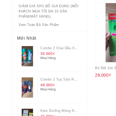
GIẢM GIÁ 50% ĐỒ GIA DỤNG (MỖI
KHÁCH MUA TỐI ĐA 10 SẢN
PHẨM/MẶT HÀNG)
Xem Toàn Bộ Sản Phẩm
Mới Nhất
Combo 2 Chai Dầu Xả Rejoice 3IN1 Siêu Mềm Mượt Chai 60ML
35.000₫
Mua Hàng
29.000₫
Combo 2 Typ Sữa Rửa Mặt Nivea Men Giúp Giảm Mụn, Giảm Hư Tổn Da
48.000₫
Mua Hàng
Kem Dưỡng Mỏng Nhẹ Cấp Ẩm & Sáng Da Vitamin C 20ml