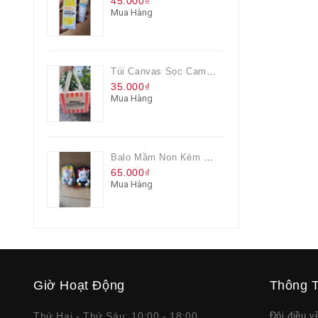
45.000₫
Mua Hàng
Túi Canvas Sọc Cam Có Dây Kéo
35.000₫
Mua Hàng
Balo Mầm Non Kèm Thú Bông Cho Bé
65.000₫
Mua Hàng
Giờ Hoạt Động
Thông T
Thứ Hai - Thứ Sáu: 10:00 - 18:00
Đôi điều 