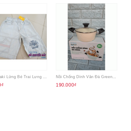
Quần Kaki Lửng Bé Trai Lưng Thun Old Navy
Nồi Chống Dính Vân Đá Green Cook 18cm
Ba
0₫
190.000₫
4