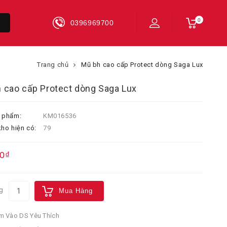
0
0396969700
Trang chủ
Mũ bh cao cấp Protect dòng Saga Lux
 cao cấp Protect dòng Saga Lux
 phẩm:
KM016536
ho hiện có:
79
0₫
g
Mua Hàng
 Vào DS Yêu Thích