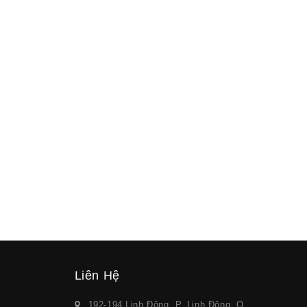
Liên Hệ
192-194 Linh Đông, P. Linh Đông, Q.