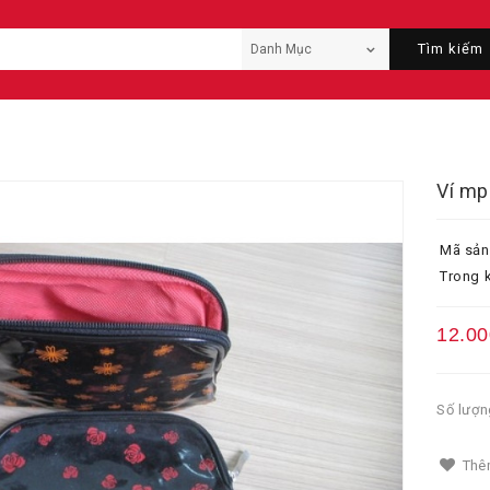
Tìm kiếm
Ví mp
Mã sản
Trong k
12.00
Số lượn
Thêm