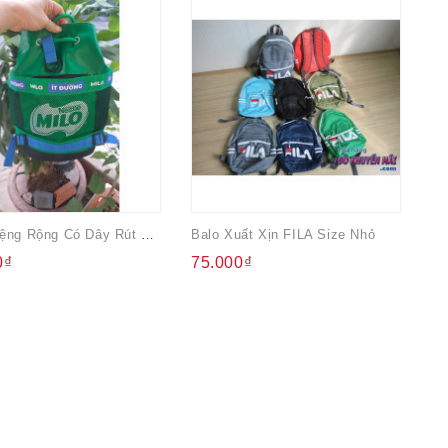
Balo Miệng Rộng Có Dây Rút Milo
Balo Xuất Xịn FILA Size Nhỏ
Tú
0₫
75.000₫
2