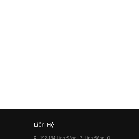
Liên Hệ
192-194 Linh Đông, P. Linh Đông, Q.