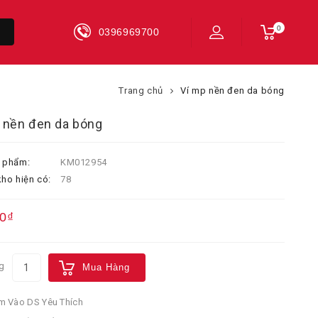
0
0396969700
Trang chủ
Ví mp nền đen da bóng
 nền đen da bóng
 phẩm:
KM012954
ho hiện có:
78
0₫
g
Mua Hàng
 Vào DS Yêu Thích