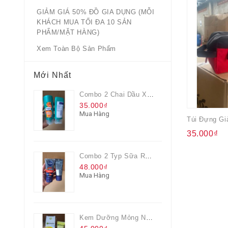
GIẢM GIÁ 50% ĐỒ GIA DỤNG (MỖI
KHÁCH MUA TỐI ĐA 10 SẢN
PHẨM/MẶT HÀNG)
Xem Toàn Bộ Sản Phẩm
Mới Nhất
Combo 2 Chai Dầu Xả Rejoice 3IN1 Siêu Mềm Mượt Chai 60ML
35.000₫
Mua Hàng
35.000₫
Combo 2 Typ Sữa Rửa Mặt Nivea Men Giúp Giảm Mụn, Giảm Hư Tổn Da
48.000₫
Mua Hàng
Kem Dưỡng Mỏng Nhẹ Cấp Ẩm & Sáng Da Vitamin C 20ml