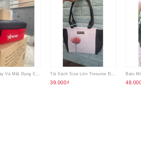
Túi Đựng Giày Và Mật Dụng Cá Nhân Quà Từ BiaViệt
Túi Xách Size Lớn Tresume Đen Trắng
39.000₫
48.00