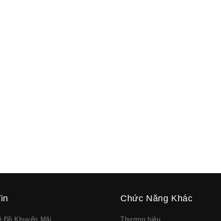
in
Chức Năng Khác
về Đồ Khuyến Mãi
Thương hiệu