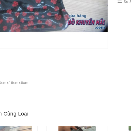
So S
 23cmx16cmx6cm
 Cùng Loại