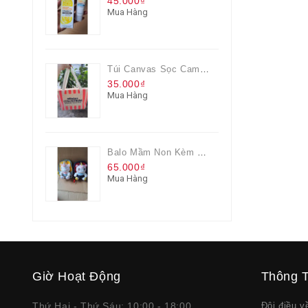
45.000₫
Mua Hàng
Túi Canvas Sọc Cam Có Dây Kéo
35.000₫
Mua Hàng
Balo Mầm Non Kèm Thú Bông Cho Bé
65.000₫
Mua Hàng
Giờ Hoạt Động
Thông T
Thứ Hai - Thứ Sáu: 10:00 - 18:00
Đôi điều 