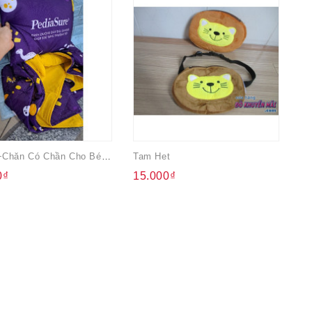
Bộ Gối+chăn Có Chần Cho Bé Padiasure
Tam Het
0₫
15.000₫
2