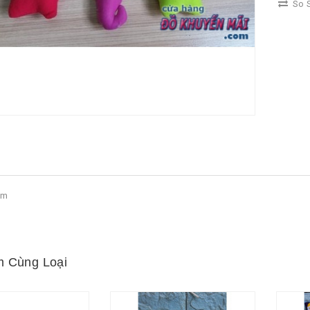
So S
um
 Cùng Loại