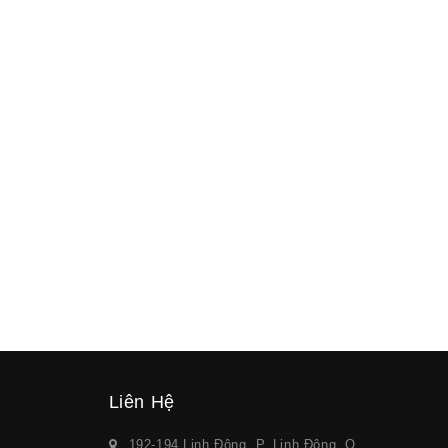
Liên Hệ
192-194 Linh Đông, P. Linh Đông, Q.