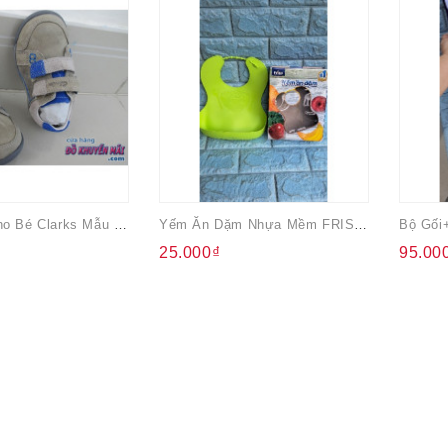
Giày Hiệu Cho Bé Clarks Mẫu Dán
Yếm Ăn Dặm Nhựa Mềm FRISO Có Điều Chỉnh
25.000₫
95.00