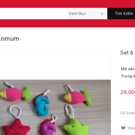
Tìm kiếm
 Anmum
Set 6
Mã sản
Trong k
29.00
Số lượn
Thêm