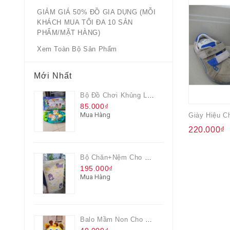
GIẢM GIÁ 50% ĐỒ GIA DỤNG (MỖI
KHÁCH MUA TỐI ĐA 10 SẢN
PHẨM/MẶT HÀNG)
Xem Toàn Bộ Sản Phẩm
Mới Nhất
Bộ Đồ Chơi Khủng Long Đại Chiến
85.000₫
Mua Hàng
220.000₫
Bộ Chăn+nệm Cho Bé Everon Quà Từ Pediasure
195.000₫
Mua Hàng
Balo Mầm Non Cho Bé Grow Màu Vàng