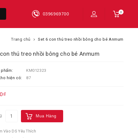
0
0396969700
Trang chủ
Set 6 con thú treo nhồi bông cho bé Anmum
 con thú treo nhồi bông cho bé Anmum
 phẩm:
KM012323
ho hiện có:
87
0₫
g
Mua Hàng
 Vào DS Yêu Thích