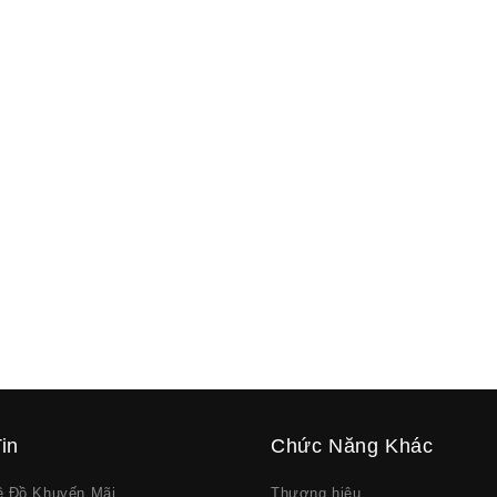
in
Chức Năng Khác
về Đồ Khuyến Mãi
Thương hiệu