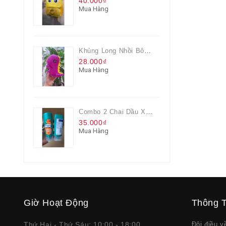
40.000₫
Mua Hàng
Khủng Long Nhồi Bông Cho Bé Chơi Màu Tím
28.000₫
Mua Hàng
Combo 2 Chai Dầu Xả Rejoice 3IN1 Siêu Mềm Mượt Chai 60ML
35.000₫
Mua Hàng
Giờ Hoạt Động
Thông T
Thứ Hai - Thứ Sáu: 10:00 - 18:00
Đôi điều 