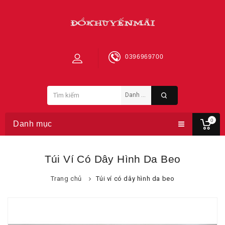
0396969700
0
Danh mục
Túi Ví Có Dây Hình Da Beo
Trang chủ
Túi ví có dây hình da beo