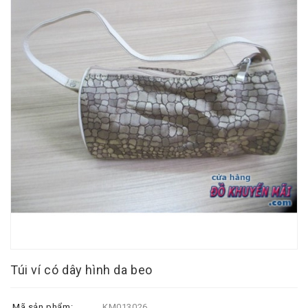
Túi ví có dây hình da beo
Mã sản phẩm:
KM013026