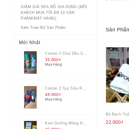
GIẢM GIÁ 50% ĐỒ GIA DỤNG (MỖI
KHÁCH MUA TỐI ĐA 10 SẢN
PHẨM/MẶT HÀNG)
Xem Toàn Bộ Sản Phẩm
Sản Phẩm
Mới Nhất
Combo 2 Chai Dầu Xả Rejoice 3IN1 Siêu Mềm Mượt Chai 60ML
35.000₫
Mua Hàng
Combo 2 Typ Sữa Rửa Mặt Nivea Men Giúp Giảm Mụn, Giảm Hư Tổn Da
48.000₫
Mua Hàng
22.000₫
Kem Dưỡng Mỏng Nhẹ Cấp Ẩm & Sáng Da Vitamin C 20ml