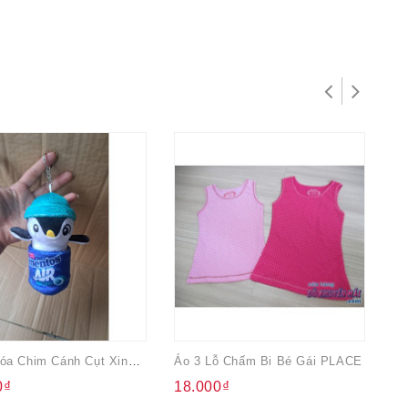
Móc Khóa Chim Cánh Cụt Xinh Xinh
Áo 3 Lỗ Chấm Bi Bé Gái PLACE
0₫
18.000₫
2