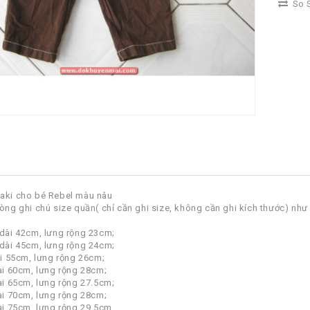
So S
kaki cho bé Rebel màu nâu
lòng ghi chú size quần( chỉ cần ghi size, không cần ghi kích thước) như
 dài 42cm, lưng rộng 23cm;
 dài 45cm, lưng rộng 24cm;
dài 55cm, lưng rộng 26cm;
dài 60cm, lưng rộng 28cm;
dài 65cm, lưng rộng 27.5cm;
dài 70cm, lưng rộng 28cm;
dài 75cm, lưng rộng 29.5cm