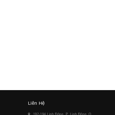
Liên Hệ
192-194 Linh Đông, P. Linh Đông, Q.