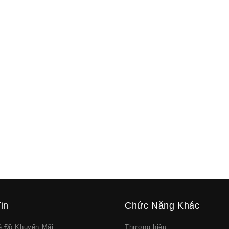
in
Chức Năng Khác
về Đồ Khuyến Mãi
Thương hiệu