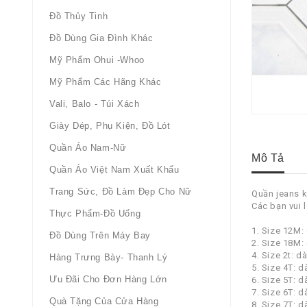
Đồ Thủy Tinh
Đồ Dùng Gia Đình Khác
Mỹ Phẩm Ohui -whoo
Mỹ Phẩm Các Hãng Khác
Vali, Balo - Túi Xách
Giày Dép, Phụ Kiện, Đồ Lót
Quần Áo Nam-Nữ
Mô Tả
Quần Áo Việt Nam Xuất Khẩu
Trang Sức, Đồ Làm Đẹp Cho Nữ
Quần jeans 
Các bạn vui 
Thực Phẩm-Đồ Uống
1. Size 12M:
Đồ Dùng Trên Máy Bay
2. Size 18M:
4. Size 2t: 
Hàng Trưng Bày- Thanh Lý
5. Size 4T: 
Ưu Đãi Cho Đơn Hàng Lớn
6. Size 5T: 
7. Size 6T: 
Quà Tặng Của Cửa Hàng
8. Size 7T: 