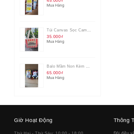
45.000₫
Mua Hàng
Túi Canvas Sọc Cam Có Dây Kéo
35.000₫
Mua Hàng
Balo Mầm Non Kèm Thú Bông Cho Bé
65.000₫
Mua Hàng
Giờ Hoạt Động
Thông T
Thứ Hai - Thứ Sáu: 10:00 - 18:00
Đôi điều 