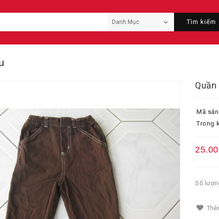
Tìm kiếm
u
Quần 
Mã sản
Trong k
25.00
Số lượn
Thêm