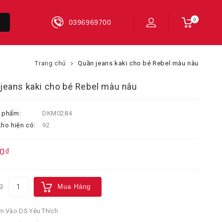
0
0396969700
Trang chủ
Quần jeans kaki cho bé Rebel màu nâu
jeans kaki cho bé Rebel màu nâu
 phẩm:
DKM0284
ho hiện có:
92
0₫
g
Mua Hàng
 Vào DS Yêu Thích