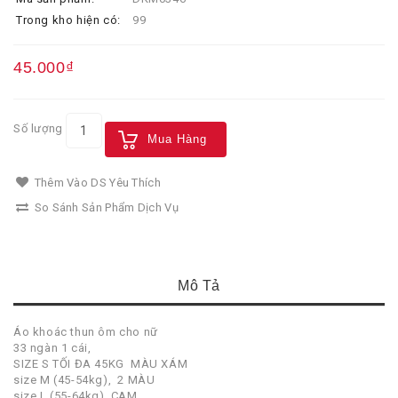
Trong kho hiện có:
99
45.000₫
Số lượng
Mua Hàng
Thêm Vào DS Yêu Thích
So Sánh Sản Phẩm Dịch Vụ
Mô Tả
Áo khoác thun ôm cho nữ
33 ngàn 1 cái,
SIZE S TỐI ĐA 45KG MÀU XÁM
size M (45-54kg), 2 MÀU
size L (55-64kg), CAM