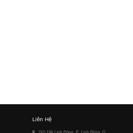
Liên Hệ
192-194 Linh Đông, P. Linh Đông, Q.