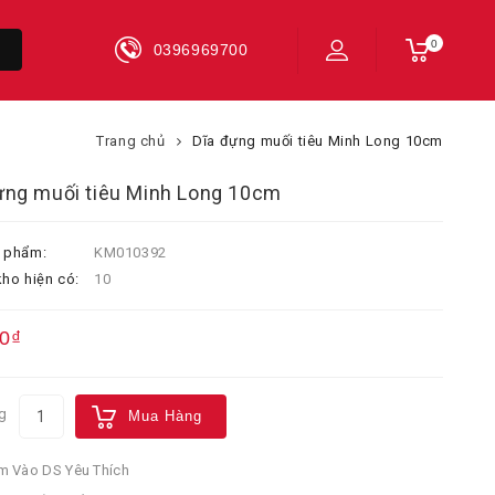
0
0396969700
Trang chủ
Dĩa đựng muối tiêu Minh Long 10cm
ựng muối tiêu Minh Long 10cm
 phẩm:
KM010392
ho hiện có:
10
0₫
g
Mua Hàng
 Vào DS Yêu Thích