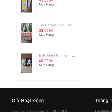
45.000₫
Mua Hàng
Túi Canvas Sọc Cam Có Dây Kéo
35.000₫
Mua Hàng
Balo Mầm Non Kèm Thú Bông Cho Bé
65.000₫
Mua Hàng
Giờ Hoạt Động
Thông T
Thứ Hai - Thứ Sáu: 10:00 - 18:00
Đôi điều 