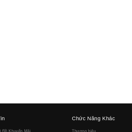
in
Chức Năng Khác
về Đồ Khuyến Mãi
Thương hiệu