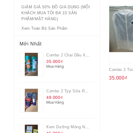
GIẢM GIÁ 50% ĐỒ GIA DỤNG (MỖI
KHÁCH MUA TỐI ĐA 10 SẢN
PHẨM/MẶT HÀNG)
Xem Toàn Bộ Sản Phẩm
Mới Nhất
Combo 2 Chai Dầu Xả Rejoice 3IN1 Siêu Mềm Mượt Chai 60ML
35.000₫
Mua Hàng
35.000₫
Combo 2 Typ Sữa Rửa Mặt Nivea Men Giúp Giảm Mụn, Giảm Hư Tổn Da
48.000₫
Mua Hàng
Kem Dưỡng Mỏng Nhẹ Cấp Ẩm & Sáng Da Vitamin C 20ml