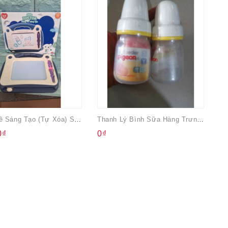
Bảng Vẽ Sáng Tạo (tự Xóa) Size Nhỏ Quà Từ Kun
Thanh Lý Bình Sữa Hàng Trưng Bày (giá Cụ Thể Trên Từng Hình)
0₫
0₫
4