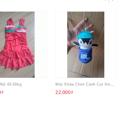
 Nữ 45-50kg
Móc Khóa Chim Cánh Cụt Xinh Xinh
Ba
0₫
22.000₫
4