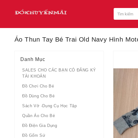
Áo Thun Tay Bé Trai Old Navy Hình Mot
Danh Mục
SALES CHO CÁC BẠN CÓ ĐĂNG KÝ
TÀI KHOẢN
Đồ Chơi Cho Bé
Đồ Dùng Cho Bé
Sách Vở -dụng Cụ Học Tập
Quần Áo Cho Bé
Đồ Điện Gia Dụng
Đồ Gốm Sứ