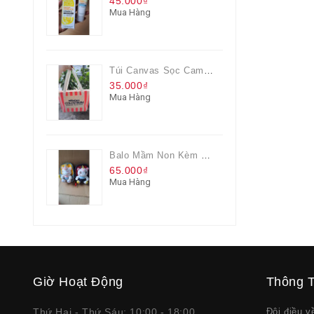
45.000₫
Mua Hàng
Túi Canvas Sọc Cam Có Dây Kéo
35.000₫
Mua Hàng
Balo Mầm Non Kèm Thú Bông Cho Bé
65.000₫
Mua Hàng
Giờ Hoạt Động
Thông T
Thứ Hai - Thứ Sáu: 10:00 - 18:00
Đôi điều 