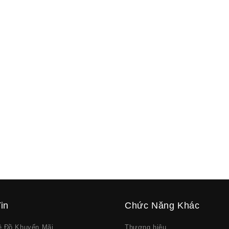
in
Chức Năng Khác
về Đồ Khuyến Mãi
Thương hiệu