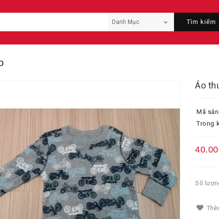
Tìm kiếm
o
Áo th
Mã sản
Trong k
40.00
Số lượn
Thêm