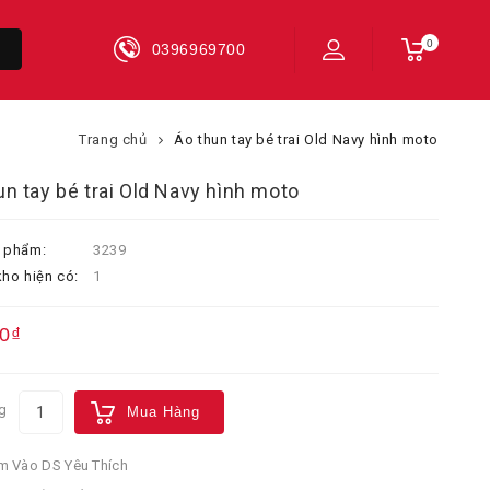
0
0396969700
Trang chủ
Áo thun tay bé trai Old Navy hình moto
un tay bé trai Old Navy hình moto
 phẩm:
3239
ho hiện có:
1
0₫
g
Mua Hàng
 Vào DS Yêu Thích