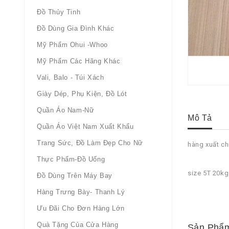
Đồ Thủy Tinh
Đồ Dùng Gia Đình Khác
Mỹ Phẩm Ohui -whoo
Mỹ Phẩm Các Hãng Khác
Vali, Balo - Túi Xách
Giày Dép, Phụ Kiện, Đồ Lót
Quần Áo Nam-Nữ
Mô Tả
Quần Áo Việt Nam Xuất Khẩu
Trang Sức, Đồ Làm Đẹp Cho Nữ
hàng xuất ch
Thực Phẩm-Đồ Uống
size 5T 20kg
Đồ Dùng Trên Máy Bay
Hàng Trưng Bày- Thanh Lý
Ưu Đãi Cho Đơn Hàng Lớn
Quà Tặng Của Cửa Hàng
Sản Phẩm