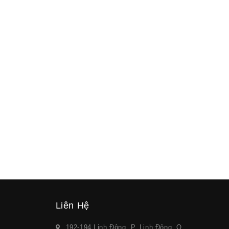
Liên Hệ
192-194 Linh Đông, P. Linh Đông, Q.