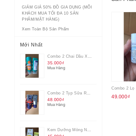
GIẢM GIÁ 50% ĐỒ GIA DỤNG (MỖI
KHÁCH MUA TỐI ĐA 10 SẢN
PHẨM/MẶT HÀNG)
Xem Toàn Bộ Sản Phẩm
Mới Nhất
Combo 2 Chai Dầu Xả Rejoice 3IN1 Siêu Mềm Mượt Chai 60ML
35.000₫
Mua Hàng
Combo 2 Typ Sữa Rửa Mặt Nivea Men Giúp Giảm Mụn, Giảm Hư Tổn Da
49.000₫
48.000₫
Mua Hàng
Kem Dưỡng Mỏng Nhẹ Cấp Ẩm & Sáng Da Vitamin C 20ml