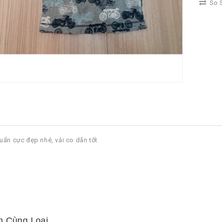
So S
uẩn cực đẹp nhé, vải co dãn tốt
 Cùng Loại