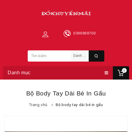
0396969700
0
Danh mục
Bộ Body Tay Dài Bé In Gấu
Trang chủ
Bộ body tay dài bé in gấu