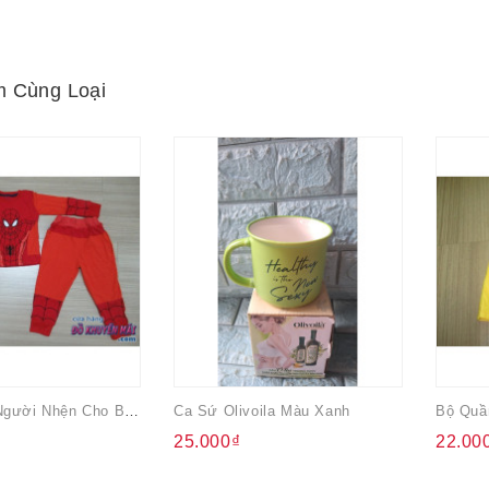
 Cùng Loại
Bộ Tay Dài Người Nhện Cho Bé Tối Đa 10kg
Ca Sứ Olivoila Màu Xanh
25.000₫
22.00