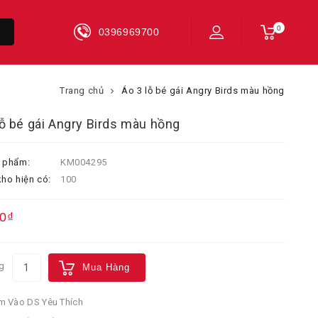
0
0396969700
Trang chủ
Áo 3 lỗ bé gái Angry Birds màu hồng
lỗ bé gái Angry Birds màu hồng
 phẩm:
KM004295
ho hiện có:
100
0₫
g
Mua Hàng
 Vào DS Yêu Thích