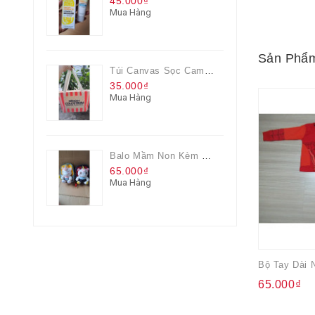
45.000₫
Mua Hàng
Sản Phẩm
Túi Canvas Sọc Cam Có Dây Kéo
35.000₫
Mua Hàng
Balo Mầm Non Kèm Thú Bông Cho Bé
65.000₫
Mua Hàng
65.000₫