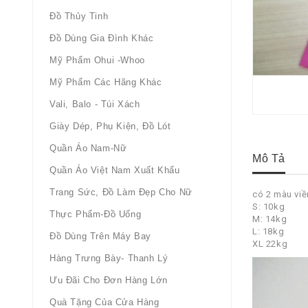
Đồ Thủy Tinh
Đồ Dùng Gia Đình Khác
Mỹ Phẩm Ohui -whoo
Mỹ Phẩm Các Hãng Khác
Vali, Balo - Túi Xách
Giày Dép, Phụ Kiện, Đồ Lót
Quần Áo Nam-Nữ
Mô Tả
Quần Áo Việt Nam Xuất Khẩu
Trang Sức, Đồ Làm Đẹp Cho Nữ
có 2 màu viề
S: 10kg
Thực Phẩm-Đồ Uống
M: 14kg
L: 18kg
Đồ Dùng Trên Máy Bay
XL 22kg
Hàng Trưng Bày- Thanh Lý
Ưu Đãi Cho Đơn Hàng Lớn
Quà Tặng Của Cửa Hàng