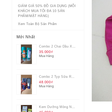
GIẢM GIÁ 50% ĐỒ GIA DỤNG (MỖI
KHÁCH MUA TỐI ĐA 10 SẢN
PHẨM/MẶT HÀNG)
Xem Toàn Bộ Sản Phẩm
Mới Nhất
Combo 2 Chai Dầu Xả Rejoice 3IN1 Siêu Mềm Mượt Chai 60ML
35.000₫
Mua Hàng
Combo 2 Typ Sữa Rửa Mặt Nivea Men Giúp Giảm Mụn, Giảm Hư Tổn Da
48.000₫
Mua Hàng
Kem Dưỡng Mỏng Nhẹ Cấp Ẩm & Sáng Da Vitamin C 20ml