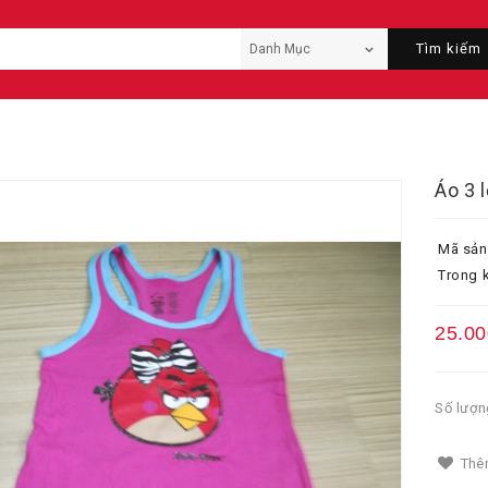
Tìm kiếm
Áo 3 
Mã sản
Trong k
25.00
Số lượn
Thêm