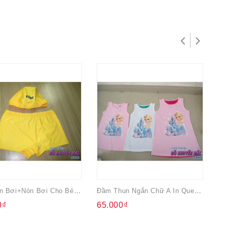
Bộ Quần Bơi+nón Bơi Cho Bé Friso
Đầm Thun Ngắn Chữ A In Queen Elsa
0₫
65.000₫
1