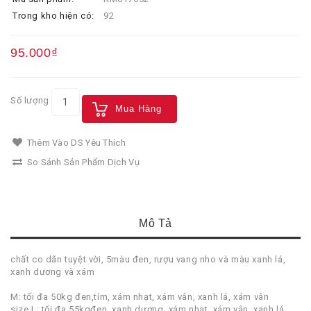
Trong kho hiện có:
92
95.000₫
Số lượng
Mua Hàng
Thêm Vào DS Yêu Thích
So Sánh Sản Phẩm Dịch Vụ
Mô Tả
chất co dãn tuyệt vời, 5màu đen, rượu vang nho và màu xanh lá,
xanh dương và xám
M: tối đa 50kg đen,tím, xám nhạt, xám vân, xanh lá, xám vân
size L: tối đa 55kgđen, xanh dương, xám nhạt, xám vân, xanh lá