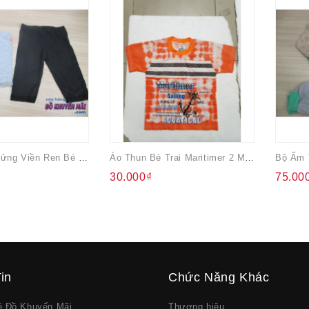
Quần Thun Lửng Viền Ren Bé Gái
Áo Thun Bé Trai Maritimer 2 Màu
Bộ Ấm 
30.000₫
75.00
in
Chức Năng Khác
về Đồ Khuyến Mãi
Thương hiệu