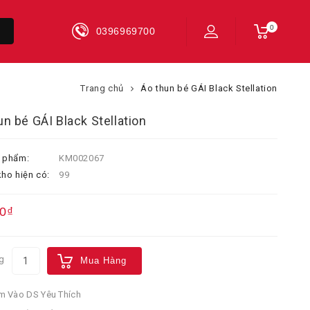
0
0396969700
Trang chủ
Áo thun bé GÁI Black Stellation
un bé GÁI Black Stellation
 phẩm:
KM002067
ho hiện có:
99
0₫
g
Mua Hàng
 Vào DS Yêu Thích