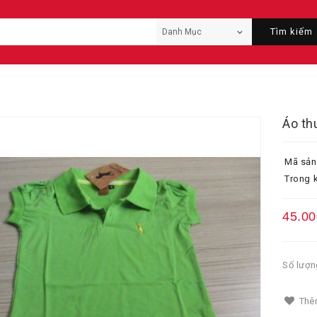
Tìm kiếm
Áo th
Mã sản
Trong k
45.00
Số lượn
Thêm