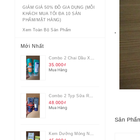
GIẢM GIÁ 50% ĐỒ GIA DỤNG (MỖI
KHÁCH MUA TỐI ĐA 10 SẢN
PHẨM/MẶT HÀNG)
Xem Toàn Bộ Sản Phẩm
Mới Nhất
Combo 2 Chai Dầu Xả Rejoice 3IN1 Siêu Mềm Mượt Chai 60ML
35.000₫
Mua Hàng
Combo 2 Typ Sữa Rửa Mặt Nivea Men Giúp Giảm Mụn, Giảm Hư Tổn Da
48.000₫
Mua Hàng
Sản Phẩm
Kem Dưỡng Mỏng Nhẹ Cấp Ẩm & Sáng Da Vitamin C 20ml