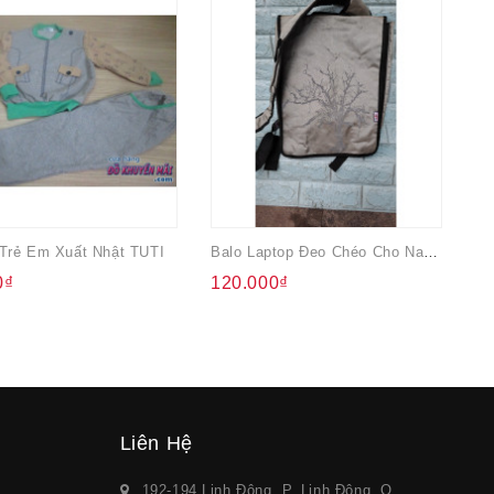
Trẻ Em Xuất Nhật TUTI
Balo Laptop Đeo Chéo Cho Nam Myth
0₫
120.000₫
8
Liên Hệ
192-194 Linh Đông, P. Linh Đông, Q.