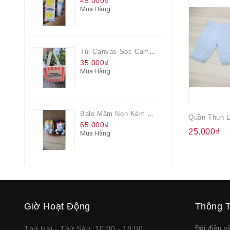
45.000₫
Mua Hàng
Túi Canvas Sọc Cam Có Dây Kéo
35.000₫
Mua Hàng
Balo Mầm Non Kèm Thú Bông Cho Bé
65.000₫
25.000₫
Mua Hàng
Giờ Hoạt Động
Thông T
Thứ Hai - Thứ Sáu: 10:00 - 18:00
Đôi điều 