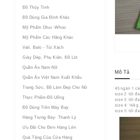
Đồ Thủy Tinh
Đồ Dùng Gia Đình Khác
Mỹ Phẩm Ohui -whoo
Mỹ Phẩm Các Hãng Khác
Vali, Balo - Túi Xách
Giày Dép, Phụ Kiện, Đồ Lót
Quần Áo Nam-Nữ
Mô Tả
Quần Áo Việt Nam Xuất Khẩu
Trang Sức, Đồ Làm Đẹp Cho Nữ
45 ngàn 1 cái
size 2: tối đ
Thực Phẩm-Đồ Uống
size 3: tối đ
size 4: 16kg 
Đồ Dùng Trên Máy Bay
size 5: tối đ
Hàng Trưng Bày- Thanh Lý
Ưu Đãi Cho Đơn Hàng Lớn
Quà Tặng Của Cửa Hàng