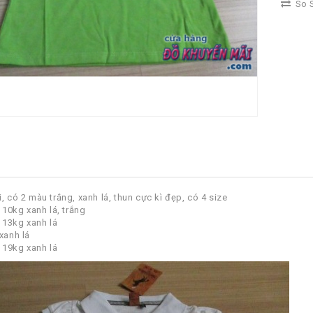
So S
, có 2 màu trắng, xanh lá, thun cực kì đẹp, có 4 size
a 10kg xanh lá, trắng
a 13kg xanh lá
xanh lá
a 19kg xanh lá