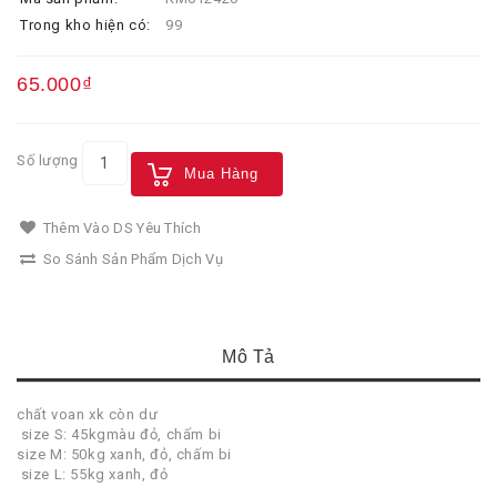
Trong kho hiện có:
99
65.000₫
Số lượng
Mua Hàng
Thêm Vào DS Yêu Thích
So Sánh Sản Phẩm Dịch Vụ
Mô Tả
chất voan xk còn dư
size S: 45kgmàu đỏ, chấm bi
size M: 50kg xanh, đỏ, chấm bi
size L: 55kg xanh, đỏ