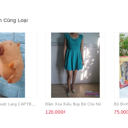
 Cùng Loại
Gấu Bông Chuột Lang CAPYBARA Mũi Kéo
Đầm Xòe Kiểu Búp Bê Cho Nữ
120.000₫
75.00