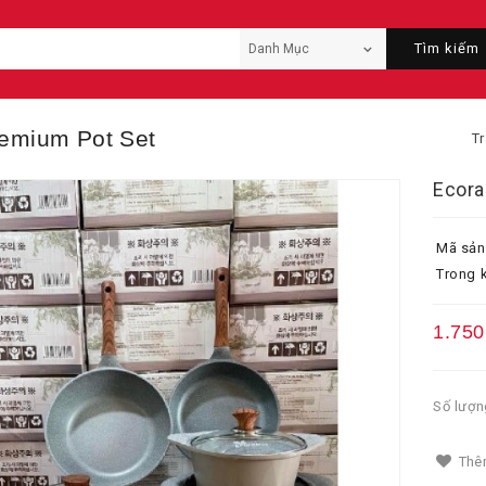
Tìm kiếm
emium Pot Set
T
Ecora
Mã sản
Trong k
1.750
Số lượn
Thêm