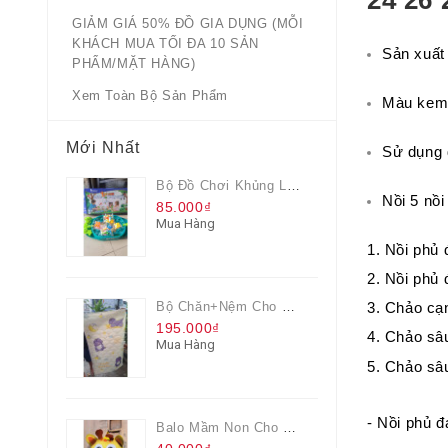
24 26 
GIẢM GIÁ 50% ĐỒ GIA DỤNG (MỖI
KHÁCH MUA TỐI ĐA 10 SẢN
Sản xuất
PHẨM/MẶT HÀNG)
Xem Toàn Bộ Sản Phẩm
Màu ke
Mới Nhất
Sử dụng 
Bộ Đồ Chơi Khủng Long Đại Chiến
Nồi 5 nồi
85.000₫
Mua Hàng
1. Nồi phủ
2. Nồi phủ
Bộ Chăn+nệm Cho Bé Everon Quà Từ Pediasure
3. Chảo cạ
195.000₫
4. Chảo sâ
Mua Hàng
5. Chảo sâ
- Nồi phủ đ
Balo Mầm Non Cho Bé Grow Màu Vàng