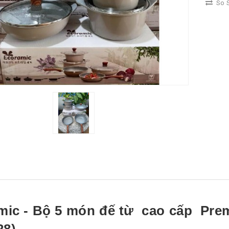
So S
mic - Bộ 5 món đế từ cao cấp Prem