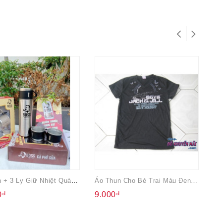
Bộ Bình + 3 Ly Giữ Nhiệt Quà Từ Like A Boss
Áo Thun Cho Bé Trai Màu Đen Jack
Da
0₫
9.000₫
1