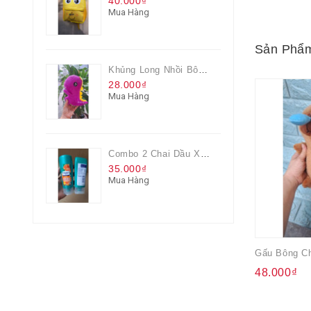
40.000₫
Mua Hàng
Sản Phẩm
Khủng Long Nhồi Bông Cho Bé Chơi Màu Tím
28.000₫
Mua Hàng
Combo 2 Chai Dầu Xả Rejoice 3IN1 Siêu Mềm Mượt Chai 60ML
35.000₫
Mua Hàng
48.000₫