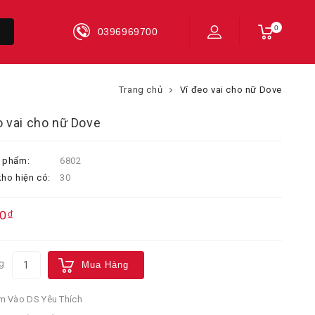
0
0396969700
Trang chủ
Ví đeo vai cho nữ Dove
o vai cho nữ Dove
 phẩm:
6802
ho hiện có:
30
0₫
g
Mua Hàng
 Vào DS Yêu Thích