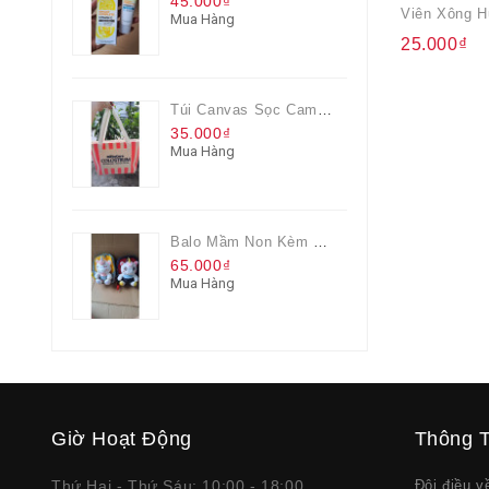
45.000₫
Mua Hàng
25.000₫
Túi Canvas Sọc Cam Có Dây Kéo
35.000₫
Mua Hàng
Balo Mầm Non Kèm Thú Bông Cho Bé
65.000₫
Mua Hàng
Giờ Hoạt Động
Thông T
Thứ Hai - Thứ Sáu: 10:00 - 18:00
Đôi điều 