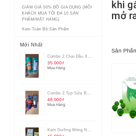
khi g
GIẢM GIÁ 50% ĐỒ GIA DỤNG (MỖI
mở r
KHÁCH MUA TỐI ĐA 10 SẢN
PHẨM/MẶT HÀNG)
Xem Toàn Bộ Sản Phẩm
Mới Nhất
Sản Phẩm
Combo 2 Chai Dầu Xả Rejoice 3IN1 Siêu Mềm Mượt Chai 60ML
35.000₫
Mua Hàng
Combo 2 Typ Sữa Rửa Mặt Nivea Men Giúp Giảm Mụn, Giảm Hư Tổn Da
48.000₫
Mua Hàng
Kem Dưỡng Mỏng Nhẹ Cấp Ẩm & Sáng Da Vitamin C 20ml