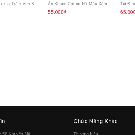
Viên Xông Hương Tràm Vim Báo Gấm Hỗ Trợ Xông Trị Cảm Cúm, Sát Trùng Mũi, Họng (40 Viên)
Áo Khoác Cotton Nữ Màu Xám Đậm
55.000₫
65.00
in
Chức Năng Khác
về Đồ Khuyến Mãi
Thương hiệu