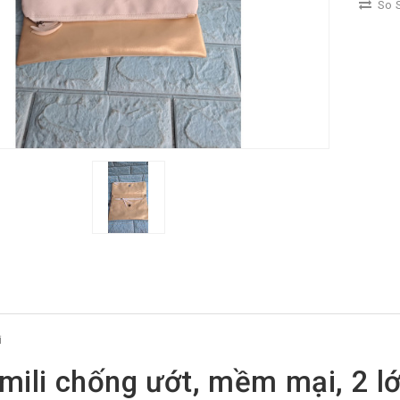
So S
i
imili chống ướt, mềm mại, 2 l