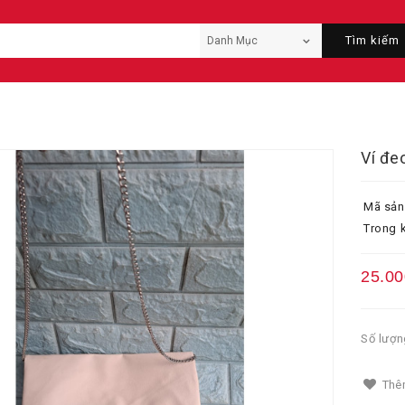
Tìm kiếm
Ví đe
Mã sản
Trong k
25.00
Số lượn
Thêm