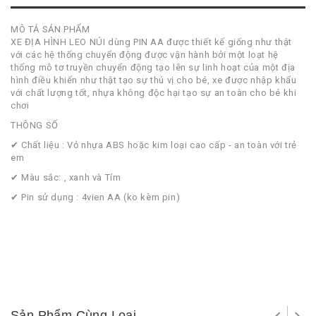
MÔ TẢ SẢN PHẨM
XE ĐỊA HÌNH LEO NÚI dùng PIN AA được thiết kế giống như thật
với các hệ thống chuyển động được vận hành bởi một loạt hệ
thống mô tơ truyền chuyển động tạo lên sự linh hoạt của một địa
hình điều khiển như thật tạo sự thú vị cho bé, xe được nhập khẩu
với chất lượng tốt, nhựa không độc hại tạo sự an toàn cho bé khi
chơi
THÔNG SỐ
✔ Chất liệu : Vỏ nhựa ABS hoặc kim loại cao cấp - an toàn với trẻ
em
✔ Màu sắc: , xanh và Tím
✔ Pin sử dụng : 4vien AA (ko kèm pin)
Sản Phẩm Cùng Loại