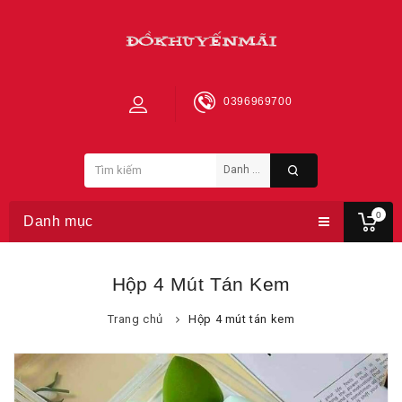
0396969700
0
Danh mục
Hộp 4 Mút Tán Kem
Trang chủ
Hộp 4 mút tán kem