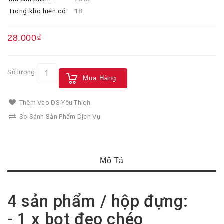
Trong kho hiện có:
18
28.000₫
Số lượng
Mua Hàng
Thêm Vào DS Yêu Thích
So Sánh Sản Phẩm Dịch Vụ
Mô Tả
4 sản phẩm / hộp đựng:
- 1 x bọt đeo chéo