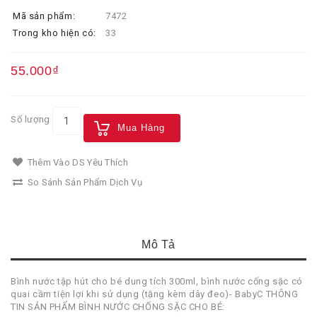
Mã sản phẩm:
7472
Trong kho hiện có:
33
55.000₫
Số lượng
Mua Hàng
Thêm Vào DS Yêu Thích
So Sánh Sản Phẩm Dịch Vụ
Mô Tả
Bình nước tập hút cho bé dung tích 300ml, bình nước cống sặc có
quai cầm tiện lợi khi sử dụng (tặng kèm dây đeo)- BabyC THÔNG
TIN SẢN PHẨM BÌNH NƯỚC CHỐNG SẶC CHO BÉ: