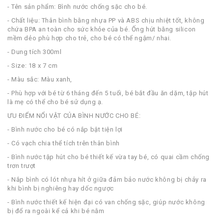
- Tên sản phẩm: Bình nước chống sặc cho bé.
- Chất liệu: Thân bình bằng nhựa PP và ABS chịu nhiệt tốt, không
chứa BPA an toàn cho sức khỏe của bé. Ống hút bằng silicon
mềm dẻo phù hợp cho trẻ, cho bé có thể ngậm/ nhai.
- Dung tích 300ml
- Size: 18 x 7 cm
- Màu sắc: Màu xanh,
- Phù hợp với bé từ 6 tháng đến 5 tuổi, bé bắt đầu ăn dặm, tập hút
là mẹ có thể cho bé sử dụng ạ.
ƯU ĐIỂM NỔI VẬT CỦA BÌNH NƯỚC CHO BÉ:
- Bình nước cho bé có nắp bật tiện lợi
- Có vạch chia thể tích trên thân bình
- Bình nước tập hút cho bé thiết kế vừa tay bé, có quai cầm chống
trơn trượt
- Nắp bình có lót nhựa hít ở giữa đảm bảo nước không bị chảy ra
khi bình bị nghiêng hay dốc ngược
- Bình nước thiết kế hiện đại có van chống sặc, giúp nước không
bị đổ ra ngoài kể cả khi bé nằm