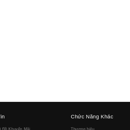
in
Chức Năng Khác
về Đồ Khuyến Mãi
Thương hiệu