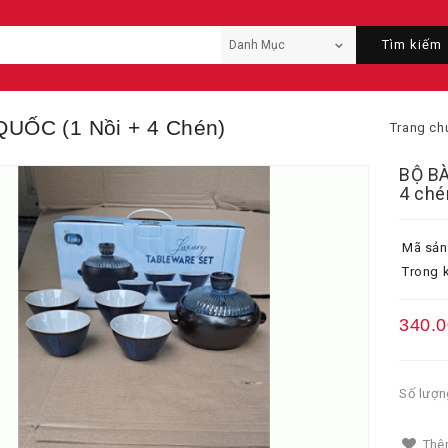
Tìm kiếm
ỐC (1 Nồi + 4 Chén)
Trang ch
BỘ B
4 ché
Mã sản
Trong k
340.
Số lượn
Thêm