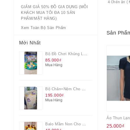
4 Chén ăn ( 
GIẢM GIÁ 50% ĐỒ GIA DỤNG (MỖI
KHÁCH MUA TỐI ĐA 10 SẢN
PHẨM/MẶT HÀNG)
Xem Toàn Bộ Sản Phẩm
Sản Phẩm
Mới Nhất
Bộ Đồ Chơi Khủng Long Đại Chiến
85.000₫
Mua Hàng
Bộ Chăn+nệm Cho Bé Everon Quà Từ Pediasure
195.000₫
Mua Hàng
Balo Mầm Non Cho Bé Grow Màu Vàng
25.000₫