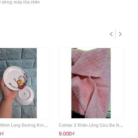
i sóng, máy rửa chén
Dĩa Sứ Minh Long Đường Kính 15.5 Cm - Daisy - Hình Bóng Bay
Combo 2 Khăn Lông Cừu Đa Năng 22cmx22cm
Hộ
0₫
9.000₫
1