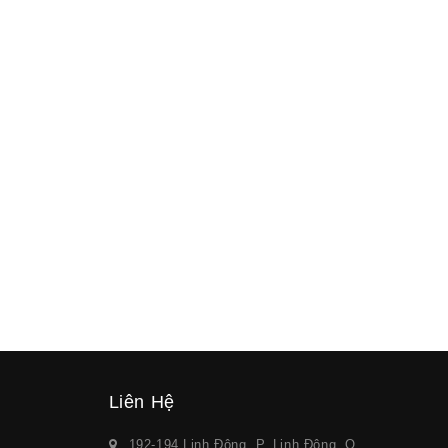
Liên Hệ
192-194 Linh Đông, P. Linh Đông, Q.