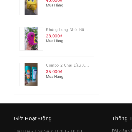
40.000₫
Mua Hàng
Khủng Long Nhồi Bông Cho Bé Chơi Màu Tím
28.000₫
Mua Hàng
Combo 2 Chai Dầu Xả Rejoice 3IN1 Siêu Mềm Mượt Chai 60ML
35.000₫
Mua Hàng
Giờ Hoạt Động
Thông T
Thứ Hai - Thứ Sáu: 10:00 - 18:00
Đôi điều 