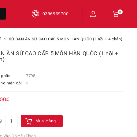
0
0396969700
ủ
BỘ BÀN ĂN SỨ CAO CẤP 5 MÓN HÀN QUỐC (1 nồi + 4 chén)
ÀN ĂN SỨ CAO CẤP 5 MÓN HÀN QUỐC (1 nồi +
n)
 phẩm:
7798
ho hiện có:
5
000₫
g
Mua Hàng
 Vào DS Yêu Thích