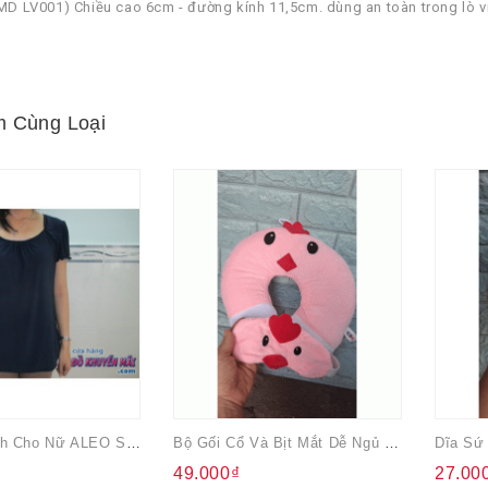
MD LV001) Chiều cao 6cm - đường kính 11,5cm. dùng an toàn trong lò v
 Cùng Loại
Áo Thun Lạnh Cho Nữ ALEO Sz S
Bộ Gối Cổ Và Bịt Mắt Dễ Ngủ Màu Hồng
49.000₫
27.00