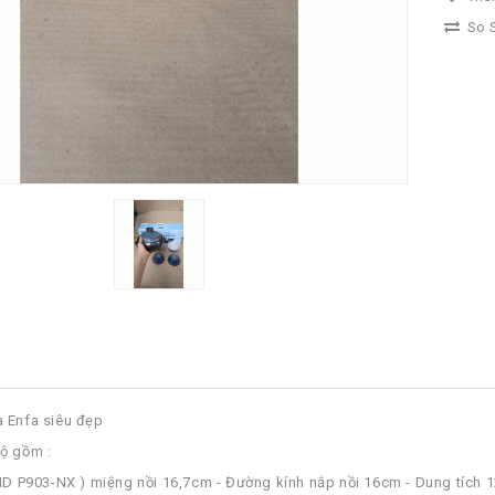
So S
 Enfa siêu đẹp
ộ gồm :
MD P903-NX ) miệng nồi 16,7cm - Đường kính nắp nồi 16cm - Dung tích 1