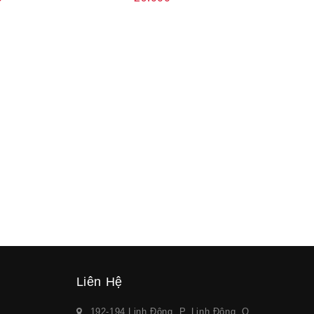
Liên Hệ
192-194 Linh Đông, P. Linh Đông, Q.