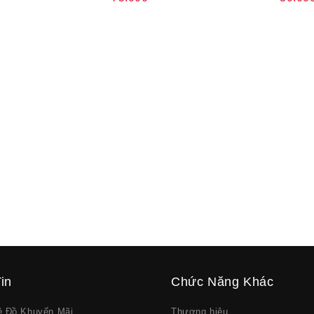
in
Chức Năng Khác
về Đồ Khuyến Mãi
Thương hiệu