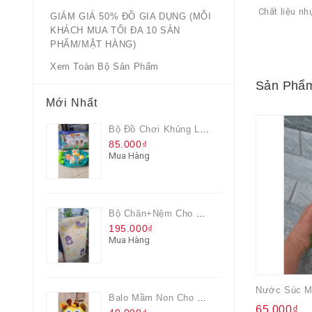
Chất liệu nh
GIẢM GIÁ 50% ĐỒ GIA DỤNG (MỖI
KHÁCH MUA TỐI ĐA 10 SẢN
PHẨM/MẶT HÀNG)
Xem Toàn Bộ Sản Phẩm
Sản Phẩm
Mới Nhất
Bộ Đồ Chơi Khủng Long Đại Chiến
85.000₫
Mua Hàng
Bộ Chăn+nệm Cho Bé Everon Quà Từ Pediasure
195.000₫
Mua Hàng
Balo Mầm Non Cho Bé Grow Màu Vàng
65.000₫