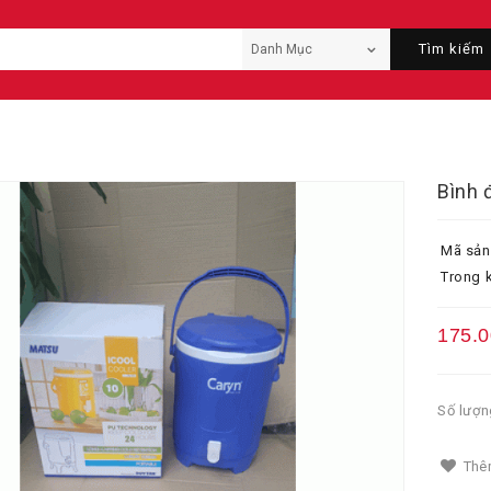
Tìm kiếm
Bình đ
Mã sản
Trong k
175.
Số lượn
Thêm