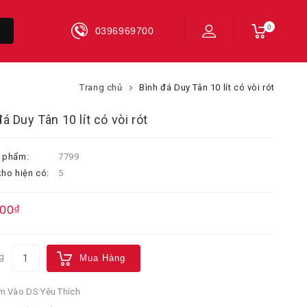
0
0396969700
Trang chủ
Bình đá Duy Tân 10 lít có vòi rót
á Duy Tân 10 lít có vòi rót
 phẩm:
7799
ho hiện có:
5
000₫
g
Mua Hàng
 Vào DS Yêu Thích