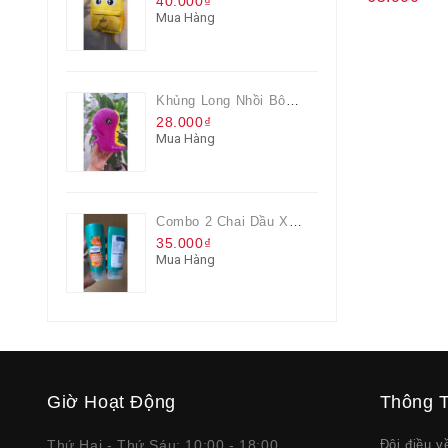
40.000₫
Mua Hàng
Khủng Long Nhồi Bông Cho Bé Chơi Màu Tím
28.000₫
Mua Hàng
Combo 2 Chai Dầu Xả Rejoice 3IN1 Siêu Mềm Mượt Chai 60ML
35.000₫
Mua Hàng
Giờ Hoạt Động
Thông T
Thứ Hai - Thứ Sáu: 10:00 - 18:00
Đôi điều 