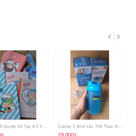
Combo 5 Quyển Sổ Tay A 5 Với 64 Trang (32 Tờ Cả Bìa)
Combo 2 Bình Lắc Thể Thao Nhựa Dung Tích 400ml
0₫
29.000₫
1