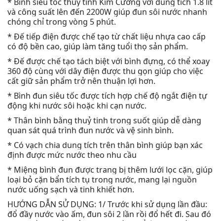
* Bình siêu tốc thuỷ tinh Kim Cương với dung tích 1.8 lít
và công suất lên đến 2200W giúp đun sôi nước nhanh
chóng chỉ trong vòng 5 phút.
* Đế tiếp điện được chế tạo từ chất liệu nhựa cao cấp
có độ bền cao, giúp làm tăng tuổi thọ sản phẩm.
* Đế được chế tạo tách biệt với bình đựng, có thể xoay
360 độ cùng với dây điện được thu gọn giúp cho việc
cất giữ sản phẩm trở nên thuận lợi hơn.
* Bình đun siêu tốc được tích hợp chế độ ngắt điện tự
động khi nước sôi hoặc khi cạn nước.
* Thân bình bằng thuỷ tinh trong suốt giúp dễ dàng
quan sát quá trình đun nước và vệ sinh bình.
* Có vạch chia dung tích trên thân bình giúp bạn xác
định được mức nước theo nhu cầu
* Miệng bình đun được trang bị thêm lưới lọc cặn, giúp
loại bỏ cặn bẩn tích tụ trong nước, mang lại nguồn
nước uống sạch và tinh khiết hơn.
HƯỚNG DẪN SỬ DỤNG: 1/ Trước khi sử dụng lần đầu:
đổ đầy nước vào ấm, đun sôi 2 lần rồi đổ hết đi. Sau đó