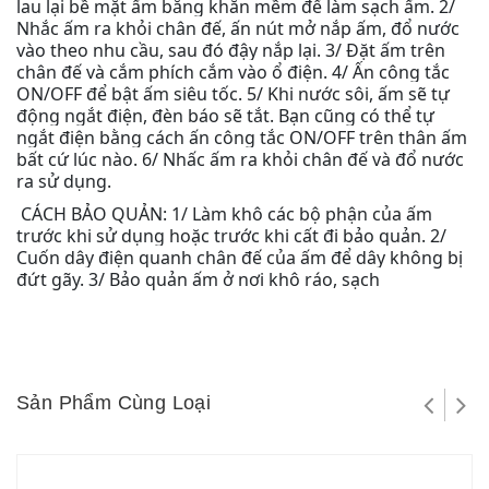
lau lại bề mặt ấm bằng khăn mềm để làm sạch ấm. 2/
Nhắc ấm ra khỏi chân đế, ấn nút mở nắp ấm, đổ nước
vào theo nhu cầu, sau đó đậy nắp lại. 3/ Đặt ấm trên
chân đế và cắm phích cắm vào ổ điện. 4/ Ấn công tắc
ON/OFF để bật ấm siêu tốc. 5/ Khi nước sôi, ấm sẽ tự
động ngắt điện, đèn báo sẽ tắt. Bạn cũng có thể tự
ngắt điện bằng cách ấn công tắc ON/OFF trên thân ấm
bất cứ lúc nào. 6/ Nhấc ấm ra khỏi chân đế và đổ nước
ra sử dụng.
CÁCH BẢO QUẢN: 1/ Làm khô các bộ phận của ấm
trước khi sử dụng hoặc trước khi cất đi bảo quản. 2/
Cuốn dây điện quanh chân đế của ấm để dây không bị
đứt gãy. 3/ Bảo quản ấm ở nơi khô ráo, sạch
Sản Phẩm Cùng Loại