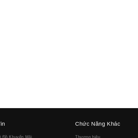
in
Chức Năng Khác
về Đồ Khuyến Mãi
Thương hiệu