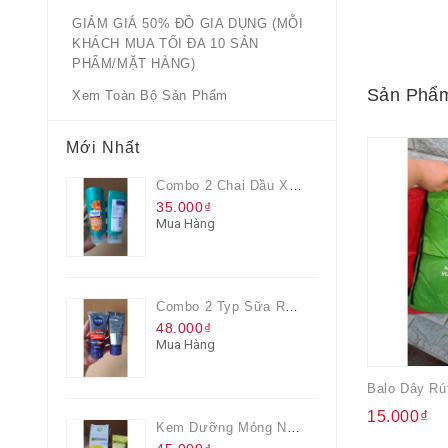
GIẢM GIÁ 50% ĐỒ GIA DỤNG (MỖI
KHÁCH MUA TỐI ĐA 10 SẢN
PHẨM/MẶT HÀNG)
Sản Phẩm
Xem Toàn Bộ Sản Phẩm
Mới Nhất
Combo 2 Chai Dầu Xả Rejoice 3IN1 Siêu Mềm Mượt Chai 60ML
35.000₫
Mua Hàng
Combo 2 Typ Sữa Rửa Mặt Nivea Men Giúp Giảm Mụn, Giảm Hư Tổn Da
48.000₫
Mua Hàng
Balo Dây Rú
15.000₫
Kem Dưỡng Mỏng Nhẹ Cấp Ẩm & Sáng Da Vitamin C 20ml