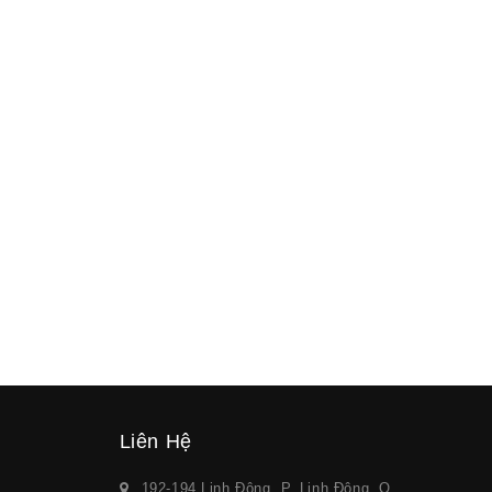
Liên Hệ
192-194 Linh Đông, P. Linh Đông, Q.