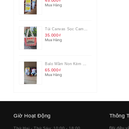
45.000₫
Mua Hàng
Túi Canvas Sọc Cam Có Dây Kéo
35.000₫
Mua Hàng
Balo Mầm Non Kèm Thú Bông Cho Bé
65.000₫
Mua Hàng
Giờ Hoạt Động
Thông T
Thứ Hai - Thứ Sáu: 10:00 - 18:00
Đôi điều 