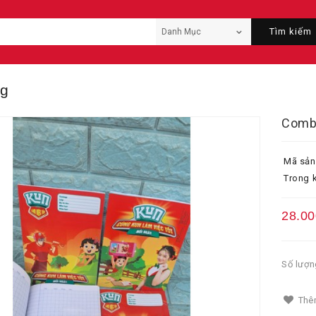
Tìm kiếm
ng
Combo
Mã sản
Trong k
28.00
Số lượn
Thêm