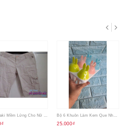
Quần Kaki Mềm Lửng Cho Nữ Aberombie
Bộ 6 Khuôn Làm Kem Que Nhựa Việt Nhật
Áo
0₫
25.000₫
4