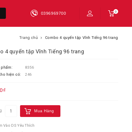
0
0396969700
Trang chủ
Combo 4 quyển tập Vĩnh Tiếng 96 trang
 4 quyển tập Vĩnh Tiếng 96 trang
 phẩm:
8356
ho hiện có:
246
0₫
g
Mua Hàng
 Vào DS Yêu Thích