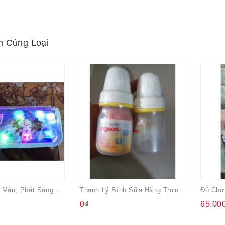
 Cùng Loại
Bóp Viết Đổi Màu, Phát Sáng Fristi
Thanh Lý Bình Sữa Hàng Trưng Bày (giá Cụ Thể Trên Từng Hình)
Đồ Chơ
0₫
65.00