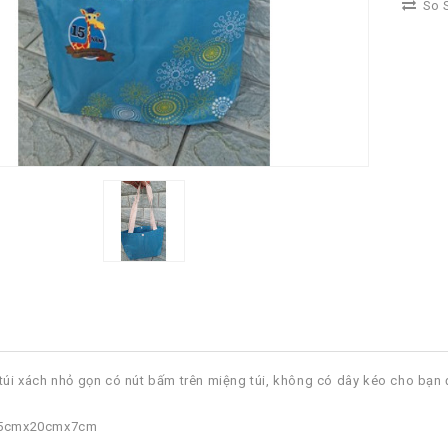
So S
 túi xách nhỏ gọn có nút bấm trên miệng túi, không có dây kéo cho bạn đ
 25cmx20cmx7cm