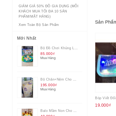
GIẢM GIÁ 50% ĐỒ GIA DỤNG (MỖI
KHÁCH MUA TỐI ĐA 10 SẢN
PHẨM/MẶT HÀNG)
Sản Phẩm
Xem Toàn Bộ Sản Phẩm
Mới Nhất
Bộ Đồ Chơi Khủng Long Đại Chiến
85.000₫
Mua Hàng
Bộ Chăn+nệm Cho Bé Everon Quà Từ Pediasure
195.000₫
Mua Hàng
19.000₫
Balo Mầm Non Cho Bé Grow Màu Vàng