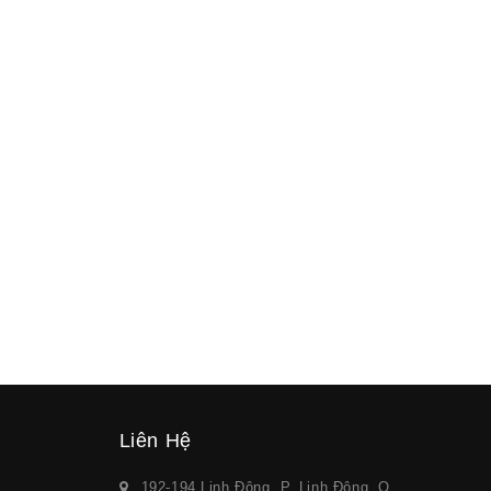
Liên Hệ
192-194 Linh Đông, P. Linh Đông, Q.