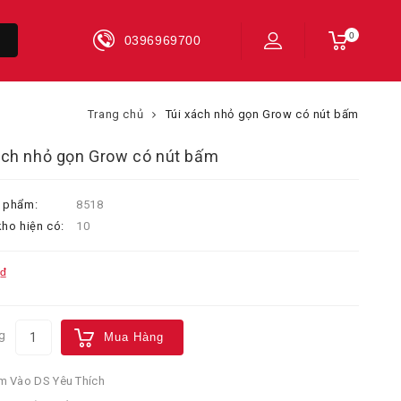
0
0396969700
Trang chủ
Túi xách nhỏ gọn Grow có nút bấm
ách nhỏ gọn Grow có nút bấm
 phẩm:
8518
ho hiện có:
10
₫
g
Mua Hàng
 Vào DS Yêu Thích