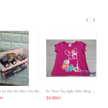
i Xe Kéo Rơ Móc Cho Bé
Áo Thun Tay Ngắn Màu Hồng Sen Sz1
0₫
30.000₫
4