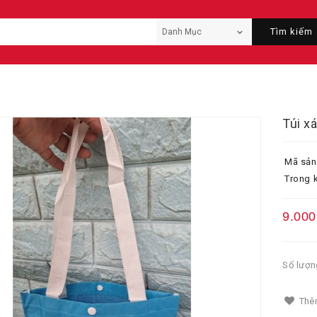
Tìm kiếm
Túi x
Mã sản
Trong k
9.000
Số lượn
Thêm