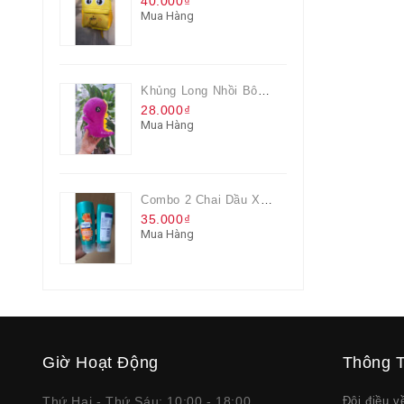
40.000₫
Mua Hàng
Khủng Long Nhồi Bông Cho Bé Chơi Màu Tím
28.000₫
Mua Hàng
Combo 2 Chai Dầu Xả Rejoice 3IN1 Siêu Mềm Mượt Chai 60ML
35.000₫
Mua Hàng
Giờ Hoạt Động
Thông T
Thứ Hai - Thứ Sáu: 10:00 - 18:00
Đôi điều 