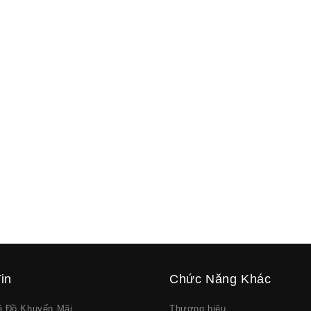
in
Chức Năng Khác
về Đồ Khuyến Mãi
Thương hiệu