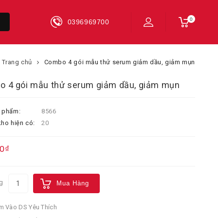
0
0396969700
Trang chủ
Combo 4 gói mẫu thử serum giảm dầu, giảm mụn
 4 gói mẫu thử serum giảm dầu, giảm mụn
 phẩm:
8566
ho hiện có:
20
0₫
g
Mua Hàng
 Vào DS Yêu Thích