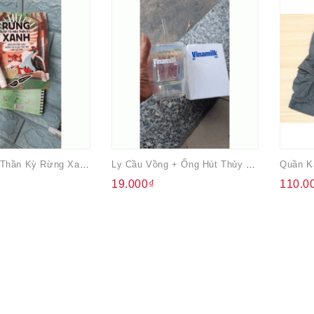
Tập Tô Màu Thần Kỳ Rừng Xanh + Cọ Nước Thần Kỳ
Ly Cầu Vồng + Ống Hút Thủy Tinh 410ml Vinamilk
Quần K
19.000₫
110.0