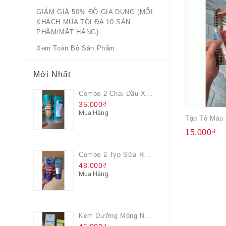
GIẢM GIÁ 50% ĐỒ GIA DỤNG (MỖI
KHÁCH MUA TỐI ĐA 10 SẢN
PHẨM/MẶT HÀNG)
Xem Toàn Bộ Sản Phẩm
Mới Nhất
Combo 2 Chai Dầu Xả Rejoice 3IN1 Siêu Mềm Mượt Chai 60ML
35.000₫
Mua Hàng
15.000₫
Combo 2 Typ Sữa Rửa Mặt Nivea Men Giúp Giảm Mụn, Giảm Hư Tổn Da
48.000₫
Mua Hàng
Kem Dưỡng Mỏng Nhẹ Cấp Ẩm & Sáng Da Vitamin C 20ml