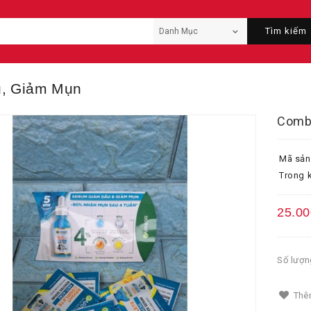
Tìm kiếm
, Giảm Mụn
Combo
Mã sản
Trong k
25.00
Số lượn
Thêm