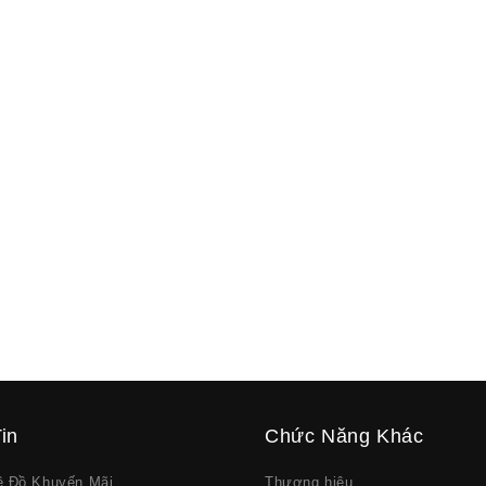
in
Chức Năng Khác
về Đồ Khuyến Mãi
Thương hiệu