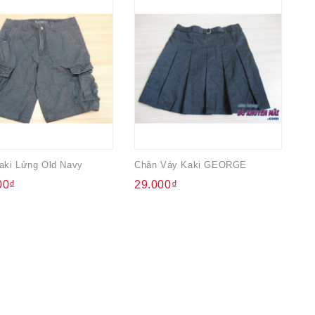
aki Lửng Old Navy
Chân Váy Kaki GEORGE
00₫
29.000₫
5