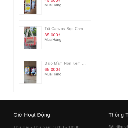
45.000₫
Mua Hàng
Túi Canvas Sọc Cam Có Dây Kéo
35.000₫
Mua Hàng
Balo Mầm Non Kèm Thú Bông Cho Bé
65.000₫
Mua Hàng
Giờ Hoạt Động
Thông T
Thứ Hai - Thứ Sáu: 10:00 - 18:00
Đôi điều 