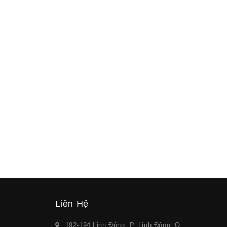
Liên Hệ
192-194 Linh Đông, P. Linh Đông, Q.