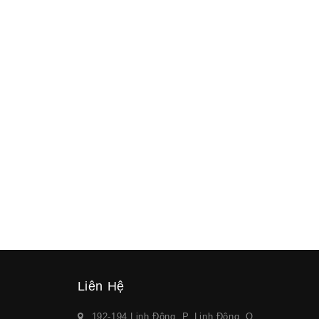
Liên Hệ
192-194 Linh Đông, P. Linh Đông, Q.