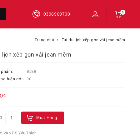
0
0396969700
Trang chủ
Túi du lịch xếp gọn vải jean mềm
u lịch xếp gọn vải jean mềm
 phẩm:
8588
ho hiện có:
30
0₫
g
Mua Hàng
 Vào DS Yêu Thích