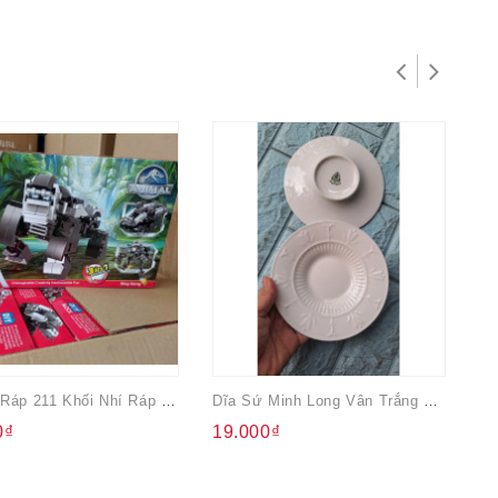
Bộ Lắp Ráp 211 Khối Nhí Ráp Xe Săn Khủng Long
Dĩa Sứ Minh Long Vân Trắng 15cm
0₫
19.000₫
4