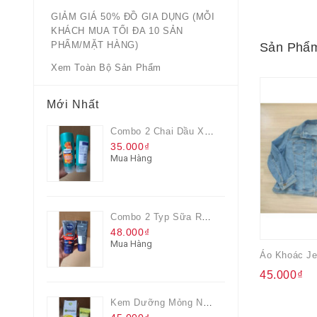
GIẢM GIÁ 50% ĐỒ GIA DỤNG (MỖI
KHÁCH MUA TỐI ĐA 10 SẢN
PHẨM/MẶT HÀNG)
Sản Phẩm
Xem Toàn Bộ Sản Phẩm
Mới Nhất
Combo 2 Chai Dầu Xả Rejoice 3IN1 Siêu Mềm Mượt Chai 60ML
35.000₫
Mua Hàng
Combo 2 Typ Sữa Rửa Mặt Nivea Men Giúp Giảm Mụn, Giảm Hư Tổn Da
48.000₫
Mua Hàng
45.000₫
Kem Dưỡng Mỏng Nhẹ Cấp Ẩm & Sáng Da Vitamin C 20ml