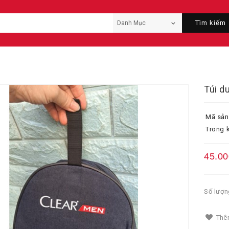
Tìm kiếm
Túi d
Mã sản
Trong k
45.00
Số lượn
Thêm