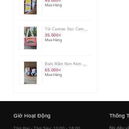
45.000₫
Mua Hàng
Túi Canvas Sọc Cam Có Dây Kéo
35.000₫
Mua Hàng
Balo Mầm Non Kèm Thú Bông Cho Bé
65.000₫
Mua Hàng
Giờ Hoạt Động
Thông T
Thứ Hai - Thứ Sáu: 10:00 - 18:00
Đôi điều 