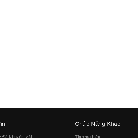
in
Chức Năng Khác
về Đồ Khuyến Mãi
Thương hiệu