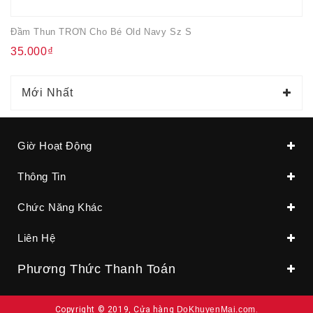
Đầm Thun TRƠN Cho Bé Old Navy Sz S
35.000₫
Mới Nhất
Giờ Hoạt Động
Thông Tin
Chức Năng Khác
Liên Hệ
Phương Thức Thanh Toán
Copyright © 2019, Cửa hàng
DoKhuyenMai.com
.