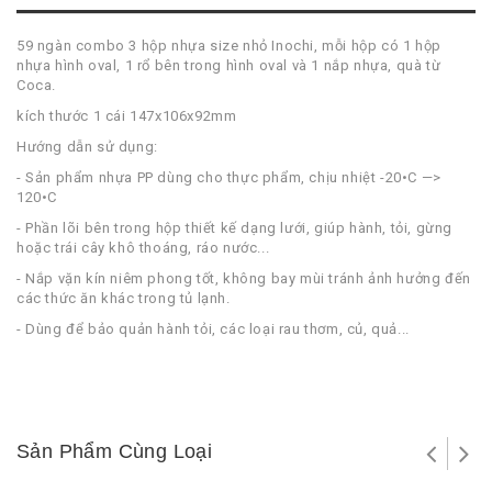
59 ngàn combo 3 hộp nhựa size nhỏ Inochi, mỗi hộp có 1 hộp
nhựa hình oval, 1 rổ bên trong hình oval và 1 nắp nhựa, quà từ
Coca.
kích thước 1 cái 147x106x92mm
Hướng dẫn sử dụng:
- Sản phẩm nhựa PP dùng cho thực phẩm, chịu nhiệt -20•C —>
120•C
- Phần lõi bên trong hộp thiết kế dạng lưới, giúp hành, tỏi, gừng
hoặc trái cây khô thoáng, ráo nước...
- Nắp vặn kín niêm phong tốt, không bay mùi tránh ảnh hưởng đến
các thức ăn khác trong tủ lạnh.
- Dùng để bảo quản hành tỏi, các loại rau thơm, củ, quả...
Sản Phẩm Cùng Loại