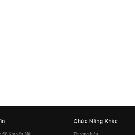
in
Chức Năng Khác
về Đồ Khuyến Mãi
Thương hiệu