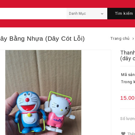
Tìm kiếm
ây Bằng Nhựa (dây Cót Lỗi)
Trang chủ
Thanh
(dây c
Mã sản
Trong k
15.00
Số lượn
Thêm