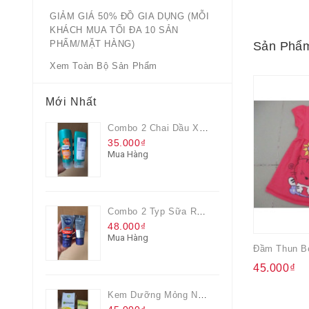
GIẢM GIÁ 50% ĐỒ GIA DỤNG (MỖI
KHÁCH MUA TỐI ĐA 10 SẢN
PHẨM/MẶT HÀNG)
Sản Phẩm
Xem Toàn Bộ Sản Phẩm
Mới Nhất
Combo 2 Chai Dầu Xả Rejoice 3IN1 Siêu Mềm Mượt Chai 60ML
35.000₫
Mua Hàng
Combo 2 Typ Sữa Rửa Mặt Nivea Men Giúp Giảm Mụn, Giảm Hư Tổn Da
48.000₫
Mua Hàng
Đầm Thun Bé
45.000₫
Kem Dưỡng Mỏng Nhẹ Cấp Ẩm & Sáng Da Vitamin C 20ml