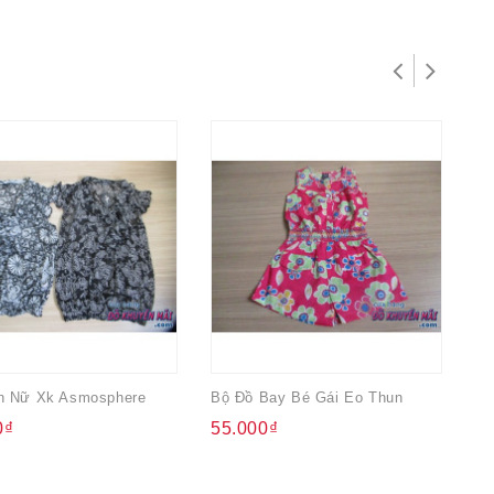
n Nữ Xk Asmosphere
Bộ Đồ Bay Bé Gái Eo Thun
Áo
0₫
55.000₫
4