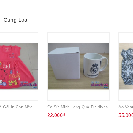
 Cùng Loại
 Gái In Con Mèo
Ca Sứ Minh Long Quà Từ Nivea
Áo Voa
22.000₫
55.00