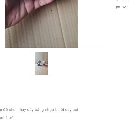
So S
n đồ chơi nhảy dây bằng nhựa bị lỗi dây cót
cm 1 bé