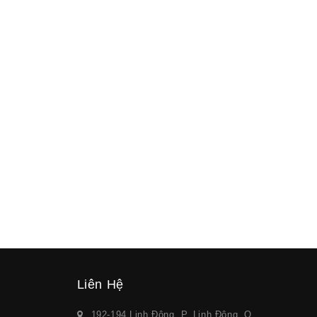
Liên Hệ
192-194 Linh Đông, P. Linh Đông, Q.