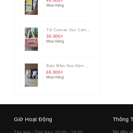
45.000₫
Mua Hàng
Túi Canvas Sọc Cam Có Dây Kéo
35.000₫
Mua Hàng
Balo Mầm Non Kèm Thú Bông Cho Bé
65.000₫
Mua Hàng
Giờ Hoạt Động
Thông T
Thứ Hai - Thứ Sáu: 10:00 - 18:00
Đôi điều 