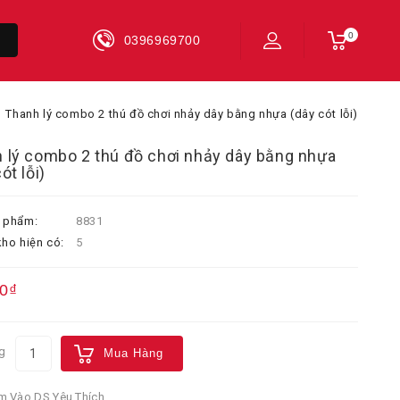
0
0396969700
Thanh lý combo 2 thú đồ chơi nhảy dây bằng nhựa (dây cót lỗi)
 lý combo 2 thú đồ chơi nhảy dây bằng nhựa
ót lỗi)
 phẩm:
8831
ho hiện có:
5
0₫
g
Mua Hàng
 Vào DS Yêu Thích