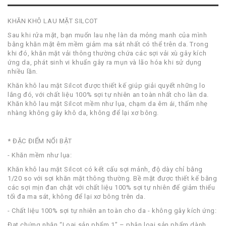
KHĂN KHÔ LAU MẶT SILCOT
Sau khi rửa mặt, bạn muốn lau nhẹ làn da mỏng manh của mình
bằng khăn mặt êm mềm giảm ma sát nhất có thể trên da. Trong
khi đó, khăn mặt vải thông thường chứa các sợi vải xù gây kích
ứng da, phát sinh vi khuẩn gây ra mụn và lão hóa khi sử dụng
nhiều lần.
Khăn khô lau mặt Silcot được thiết kế giúp giải quyết những lo
lắng đó, với chất liệu 100% sợi tự nhiên an toàn nhất cho làn da.
Khăn khô lau mặt Silcot mềm như lụa, chạm da êm ái, thấm nhẹ
nhàng không gây khô da, không để lại xơ bông.
* ĐẶC ĐIỂM NỔI BẬT
- Khăn mềm như lụa:
Khăn khô lau mặt Silcot có kết cấu sợi mảnh, độ dày chỉ bằng
1/20 so với sợi khăn mặt thông thường. Bề mặt được thiết kế bằng
các sợi mịn đan chặt với chất liệu 100% sợi tự nhiên để giảm thiểu
tối đa ma sát, không để lại xơ bông trên da.
- Chất liệu 100% sợi tự nhiên an toàn cho da - không gây kích ứng:
Đạt chứng nhận “Loại sản phẩm 1” – phân loại sản phẩm dành