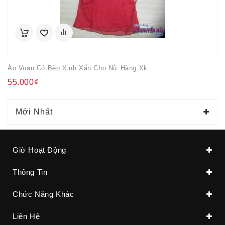
Áo Voan Có Bèo Xinh Xắn Cho Nữ Hàng Xk
55.000₫
Mới Nhất
Giờ Hoạt Động
Thông Tin
Chức Năng Khác
Liên Hệ