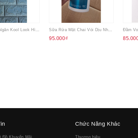
Hộp Cơm 2 Ngăn Kool Look Hình Thú
Sữa Rửa Mặt Chai Vòi Dịu Nhẹ Cho Da 240ml
95.000₫
85.00
in
Chức Năng Khác
về Đồ Khuyến Mãi
Thương hiệu