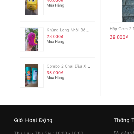
40.000₫
Mua Hàng
Khủng Long Nhồi Bông Cho Bé Chơi Màu Tím
28.000₫
39.000₫
Mua Hàng
Combo 2 Chai Dầu Xả Rejoice 3IN1 Siêu Mềm Mượt Chai 60ML
35.000₫
Mua Hàng
Giờ Hoạt Động
Thông T
Thứ Hai - Thứ Sáu: 10:00 - 18:00
Đôi điều 