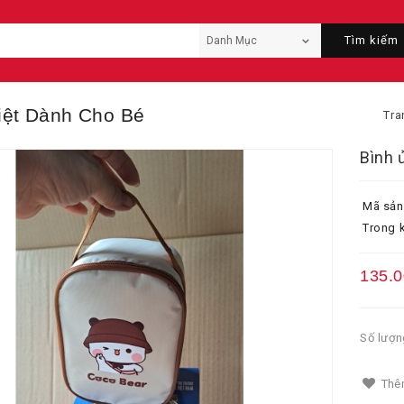
Tìm kiếm
iệt Dành Cho Bé
Tra
Bình 
Mã sản
Trong k
135.
Số lượn
Thêm