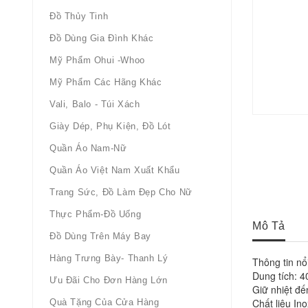
Đồ Thủy Tinh
Đồ Dùng Gia Đình Khác
Mỹ Phẩm Ohui -whoo
Mỹ Phẩm Các Hãng Khác
Vali, Balo - Túi Xách
Giày Dép, Phụ Kiện, Đồ Lót
Quần Áo Nam-Nữ
Quần Áo Việt Nam Xuất Khẩu
Trang Sức, Đồ Làm Đẹp Cho Nữ
Thực Phẩm-Đồ Uống
Mô Tả
Đồ Dùng Trên Máy Bay
Hàng Trưng Bày- Thanh Lý
Thông tin nổ
Dung tích: 
Ưu Đãi Cho Đơn Hàng Lớn
Giữ nhiệt đế
Chất liệu I
Quà Tặng Của Cửa Hàng