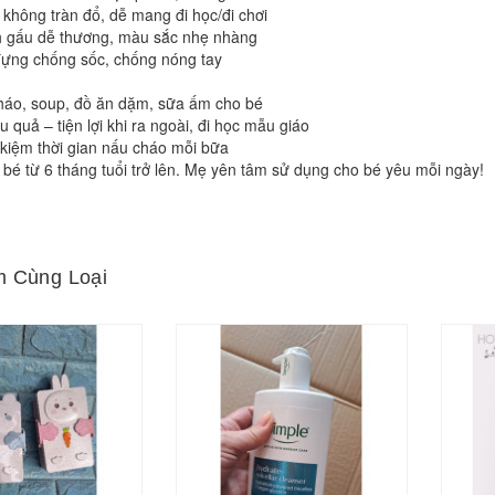
 không tràn đổ, dễ mang đi học/đi chơi
nh gấu dễ thương, màu sắc nhẹ nhàng
đựng chống sốc, chống nóng tay
háo, soup, đồ ăn dặm, sữa ấm cho bé
u quả – tiện lợi khi ra ngoài, đi học mẫu giáo
 kiệm thời gian nấu cháo mỗi bữa
bé từ 6 tháng tuổi trở lên. Mẹ yên tâm sử dụng cho bé yêu mỗi ngày!
 Cùng Loại