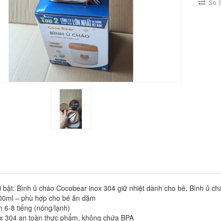
So S
i bật: Bình ủ cháo Cocobear inox 304 giữ nhiệt dành cho bé, Bình ủ 
400ml – phù hợp cho bé ăn dặm
n 6-8 tiếng (nóng/lạnh)
nox 304 an toàn thực phẩm, không chứa BPA