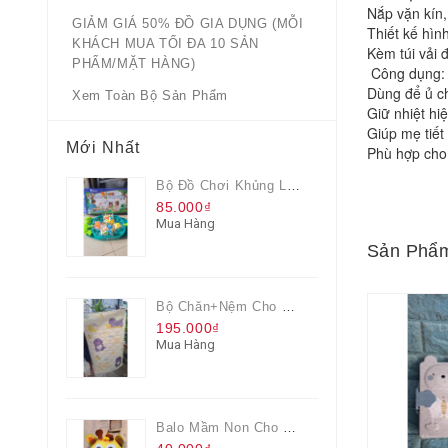
Nắp vặn kín,
GIẢM GIÁ 50% ĐỒ GIA DỤNG (MỖI
Thiết kế hì
KHÁCH MUA TỐI ĐA 10 SẢN
Kèm túi vải 
PHẨM/MẶT HÀNG)
 Công dụng:
Dùng để ủ c
Xem Toàn Bộ Sản Phẩm
Giữ nhiệt hiệ
Giúp mẹ tiết
Mới Nhất
Phù hợp cho 
Bộ Đồ Chơi Khủng Long Đại Chiến
85.000₫
Mua Hàng
Sản Phẩm
Bộ Chăn+nệm Cho Bé Everon Quà Từ Pediasure
195.000₫
Mua Hàng
Balo Mầm Non Cho Bé Grow Màu Vàng