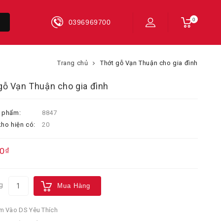
0
0396969700
Trang chủ
Thớt gỗ Vạn Thuận cho gia đình
gỗ Vạn Thuận cho gia đình
 phẩm:
8847
ho hiện có:
20
0₫
g
Mua Hàng
 Vào DS Yêu Thích