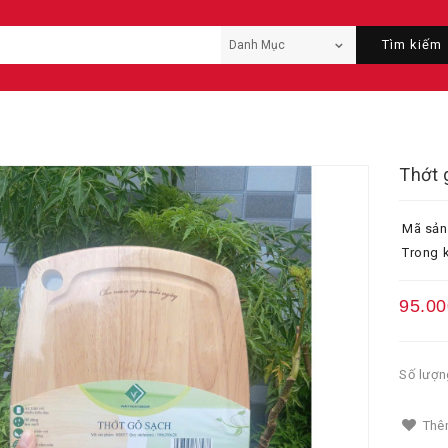
Tìm kiếm
Thớt 
Mã sản
Trong k
95.00
Số lượn
Thêm