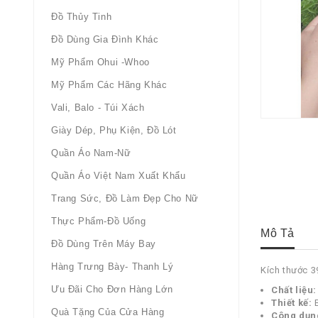
Đồ Thủy Tinh
Đồ Dùng Gia Đình Khác
Mỹ Phẩm Ohui -whoo
Mỹ Phẩm Các Hãng Khác
Vali, Balo - Túi Xách
Giày Dép, Phụ Kiện, Đồ Lót
Quần Áo Nam-Nữ
Quần Áo Việt Nam Xuất Khẩu
Trang Sức, Đồ Làm Đẹp Cho Nữ
Thực Phẩm-Đồ Uống
Mô Tả
Đồ Dùng Trên Máy Bay
Hàng Trưng Bày- Thanh Lý
Kích thước
Ưu Đãi Cho Đơn Hàng Lớn
Chất liệu:
Thiết kế:
B
Quà Tặng Của Cửa Hàng
Công dụn