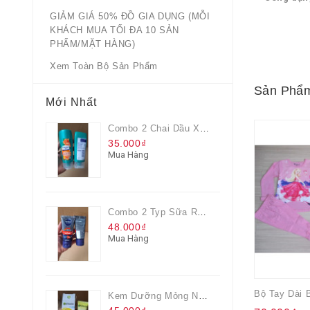
GIẢM GIÁ 50% ĐỒ GIA DỤNG (MỖI
KHÁCH MUA TỐI ĐA 10 SẢN
PHẨM/MẶT HÀNG)
Xem Toàn Bộ Sản Phẩm
Sản Phẩm
Mới Nhất
Combo 2 Chai Dầu Xả Rejoice 3IN1 Siêu Mềm Mượt Chai 60ML
35.000₫
Mua Hàng
Combo 2 Typ Sữa Rửa Mặt Nivea Men Giúp Giảm Mụn, Giảm Hư Tổn Da
48.000₫
Mua Hàng
Kem Dưỡng Mỏng Nhẹ Cấp Ẩm & Sáng Da Vitamin C 20ml