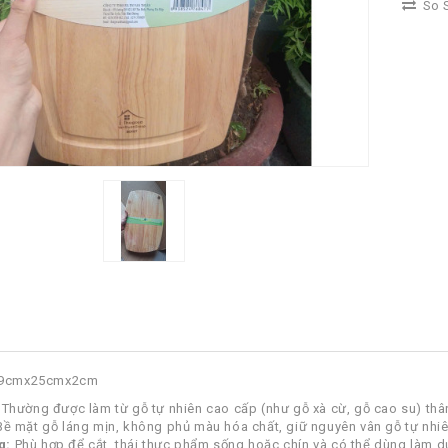
So S
 39cmx25cmx2cm
Thường được làm từ gỗ tự nhiên cao cấp (như gỗ xà cừ, gỗ cao su) thân
ề mặt gỗ láng mịn, không phủ màu hóa chất, giữ nguyên vân gỗ tự nhiê
g:
Phù hợp để cắt, thái thực phẩm sống hoặc chín và có thể dùng làm d