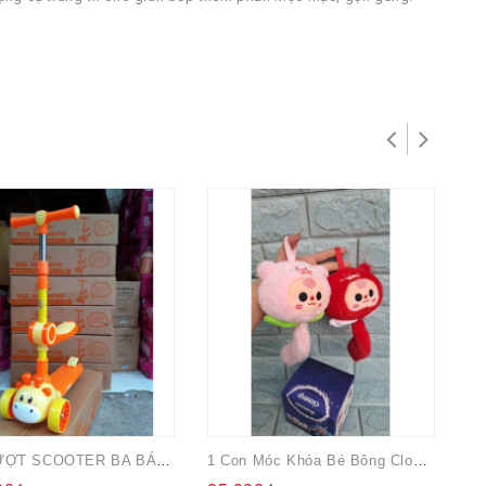
XE TRƯỢT SCOOTER BA BÁNH CÓ YÊN NGỒI CÓ ĐÈN CHO BÉ QUÀ TẶNG SỮA GROW
1 Con Móc Khóa Bé Bông CloseUp
Qu