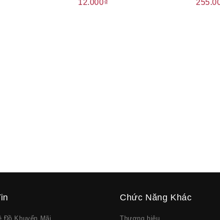
12.000₫
255.0
in
Chức Năng Khác
về Đồ Khuyến Mãi
Thương hiệu