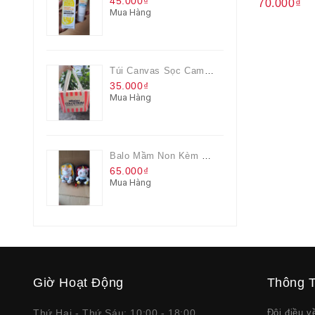
45.000₫
70.000₫
Mua Hàng
Túi Canvas Sọc Cam Có Dây Kéo
35.000₫
Mua Hàng
Balo Mầm Non Kèm Thú Bông Cho Bé
65.000₫
Mua Hàng
Giờ Hoạt Động
Thông T
Thứ Hai - Thứ Sáu: 10:00 - 18:00
Đôi điều 