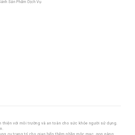
ánh Sản Phẩm Dịch Vụ
 thiện với môi trường và an toàn cho sức khỏe người sử dụng.
n.
ụng cụ trang trí cho gian bếp thêm phần mộc mạc, gọn gàng.