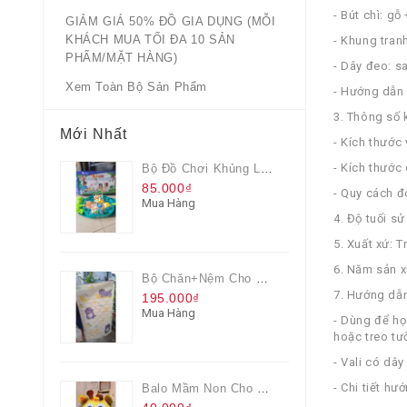
- Bút chì: gỗ
GIẢM GIÁ 50% ĐỒ GIA DỤNG (MỖI
KHÁCH MUA TỐI ĐA 10 SẢN
- Khung tran
PHẨM/MẶT HÀNG)
- Dây đeo: s
Xem Toàn Bộ Sản Phẩm
- Hướng dẫn
3. Thông số k
Mới Nhất
- Kích thước
- Kích thước
Bộ Đồ Chơi Khủng Long Đại Chiến
85.000₫
- Quy cách đ
Mua Hàng
4. Độ tuối sử
5. Xuất xứ: 
6. Năm sản x
Bộ Chăn+nệm Cho Bé Everon Quà Từ Pediasure
7. Hướng dẫ
195.000₫
Mua Hàng
- Dùng để họ
hoặc treo tư
- Vali có dây
- Chi tiết h
Balo Mầm Non Cho Bé Grow Màu Vàng