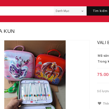
Tìm kiếm
A KUN
VALI
Mã sản
Trong k
75.00
Số lượn
Thêm