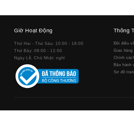
Giờ Hoạt Động
Thông T
Thứ Hai - Thứ Sáu: 10:00 - 18:00
Đôi điều 
Thứ Bảy: 08:00 - 12:00
Giao hàng 
Ngày Lễ, Chủ Nhật: nghỉ
Chính sác
Bảo hành v
Sơ đồ tra
Copyright © 2019, Cửa hàng
DoKhuyenMai.com
.