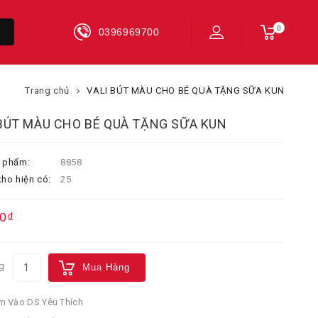
0
0396969700
Trang chủ
VALI BÚT MÀU CHO BÉ QUÀ TẶNG SỮA KUN
 BÚT MÀU CHO BÉ QUÀ TẶNG SỮA KUN
 phẩm:
8858
ho hiện có:
25
0₫
g
Mua Hàng
 Vào DS Yêu Thích