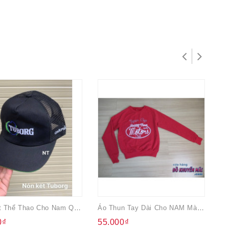
Nón Kết Thể Thao Cho Nam Quà Từ Tuborg
Áo Thun Tay Dài Cho NAM Màu Đỏ
Vi
0₫
55.000₫
7