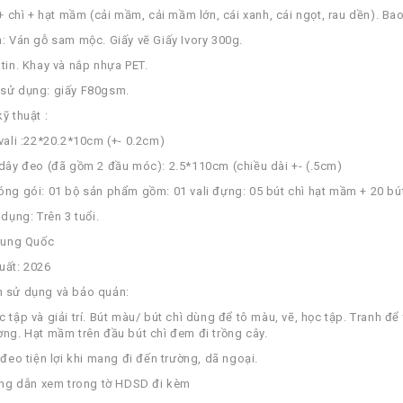
 + chì + hạt mầm (cải mầm, cải mầm lớn, cái xanh, cái ngọt, rau dền). Ba
h: Ván gỗ sam mộc. Giấy vẽ Giấy Ivory 300g.
atin. Khay và nắp nhựa PET.
 sử dụng: giấy F80gsm.
ỹ thuật :
 vali :22*20.2*10cm (+- 0.2cm)
 dây đeo (đã gồm 2 đầu móc): 2.5*110cm (chiều dài +- (.5cm)
óng gói: 01 bộ sản phẩm gồm: 01 vali đựng: 05 bút chì hạt mầm + 20 bút
 dụng: Trên 3 tuổi.
Trung Quốc
uất: 2026
n sử dụng và bảo quản:
c tập và giải trí. Bút màu/ bút chì dùng để tô màu, vẽ, học tập. Tranh 
ờng. Hạt mầm trên đầu bút chì đem đi trồng cây.
 đeo tiện lợi khi mang đi đến trường, dã ngoại.
ướng dẫn xem trong tờ HDSD đi kèm