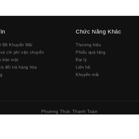
in
Chức Năng Khác
về Đồ Khuyến Mãi
Thương hiệu
và chi phí vận chuyển
Phiếu quà tặng
h bảo mật
Đại lý
à đổi trả hàng hóa
Liên hệ
ng
Khuyến mãi
Phương Thức Thanh Toán
Thanh toán tiền mặt khi nhận hàng