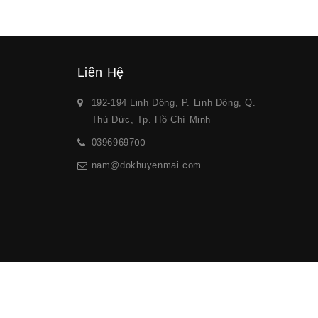
Liên Hệ
192-194 Linh Đông, P. Linh Đông, Q.
Thủ Đức, Tp. Hồ Chí Minh
03969697
00
nam@dokhuyenmai.com