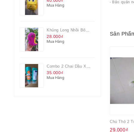
40.000₫
- Bảo quản n
Mua Hàng
Khủng Long Nhồi Bông Cho Bé Chơi Màu Tím
Sản Phẩm
28.000₫
Mua Hàng
Combo 2 Chai Dầu Xả Rejoice 3IN1 Siêu Mềm Mượt Chai 60ML
35.000₫
Mua Hàng
Chú Thỏ 2 T
29.000₫