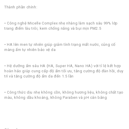
Thành phần chính:
• Công nghệ Micelle Complex nhẹ nhàng làm sạch sâu 99% lớp
trang điểm lâu trôi, kem chống nắng và bụi mịn PM2.5
• HA lên men tự nhiên giúp giảm tình trạng mất nước, củng cố
màng ẩm tự nhiên bảo vệ da
• Hệ dưỡng ẩm sâu HA (HA, Super HA, Nano HA) với tỉ lệ kết hợp
hoàn hảo giúp cung cấp độ ẩm tối ưu, tăng cường độ đàn hồi, duy
trì và tăng cường độ ẩm da đến 1.5 lần
• Công thức dịu nhẹ không cồn, không hương liệu, không chất tạo
màu, không dầu khoáng, không Paraben và pH cân bằng