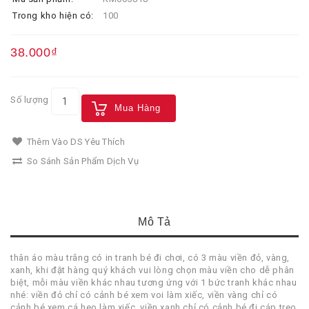
Trong kho hiện có:
100
38.000₫
Số lượng
Mua Hàng
Thêm Vào DS Yêu Thích
So Sánh Sản Phẩm Dịch Vụ
Mô Tả
thân áo màu trắng có in tranh bé đi chơi, có 3 màu viền đỏ, vàng,
xanh, khi đặt hàng quý khách vui lòng chọn màu viền cho dễ phân
biệt, mỗi màu viền khác nhau tương ứng với 1 bức tranh khác nhau
nhé: viền đỏ chỉ có cảnh bé xem voi làm xiếc, viền vàng chỉ có
cảnh bé xem cá heo làm xiếc, viền xanh chỉ có cảnh bé đi cáp treo