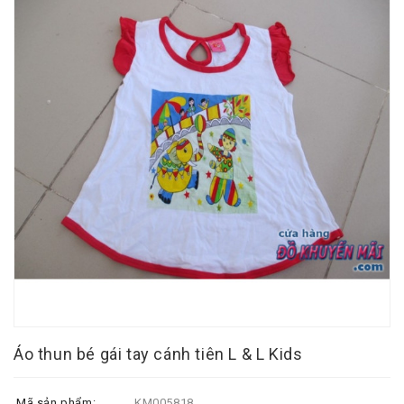
Áo thun bé gái tay cánh tiên L & L Kids
Mã sản phẩm:
KM005818