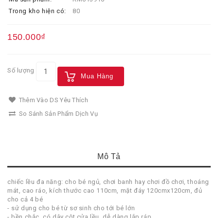
Trong kho hiện có:
80
150.000₫
Số lượng
Mua Hàng
Thêm Vào DS Yêu Thích
So Sánh Sản Phẩm Dịch Vụ
Mô Tả
chiếc lều đa năng: cho bé ngủ, chơi banh hay chơi đồ chơi, thoáng
mát, cao ráo, kích thước cao 110cm, mặt đáy 120cmx120cm, đủ
cho cả 4 bé
- sử dụng cho bé từ sơ sinh cho tới bé lớn
- bền chắc, có dây cột cửa lều, dễ dàng lắp ráp