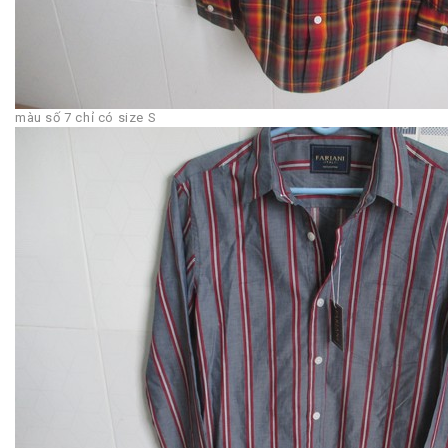
màu số 7 chỉ có size S