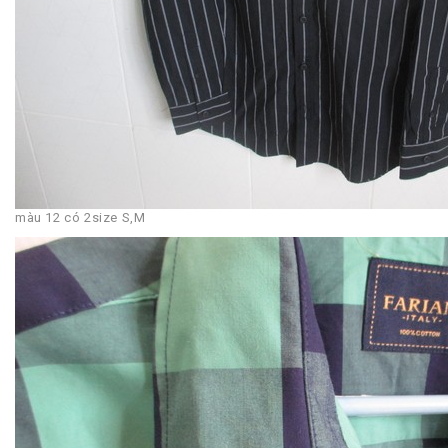
màu 12 có 2size S,M