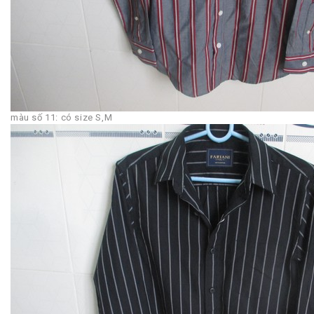
màu số 11: có size S,M