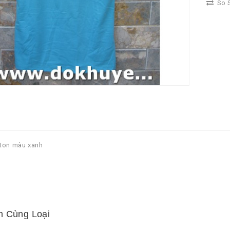
So S
tton màu xanh
 Cùng Loại