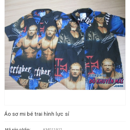
Áo sơ mi bé trai hình lực sỉ
Mã sản phẩm:
KM011912