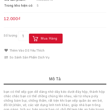
Trong kho hiện có:
5
12.000₫
Số lượng
Mua Hàng
Thêm Vào DS Yêu Thích
So Sánh Sản Phẩm Dịch Vụ
Mô Tả
bạn có thể xếp gọn dễ dàng nhờ dây kéo dưới đáy hộp, thành hộp
chắc chắc bạn có thể chồng chúng lên nhau, vải từ nhựa poly
chống bám bụi, chống thấm, rất tiện khi bạn xếp quần áo em bé,
đồ lót,khăn, vớ, các vật dụng linh tinh khác, giúp nhà bạn trông
gọn gàng, lịch sự, bên ngoài bạn có chỗ để tem tên sp bên trong,