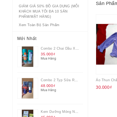
Sản Phẩm
GIẢM GIÁ 50% ĐỒ GIA DỤNG (MỖI
KHÁCH MUA TỐI ĐA 10 SẢN
PHẨM/MẶT HÀNG)
Xem Toàn Bộ Sản Phẩm
Mới Nhất
Combo 2 Chai Dầu Xả Rejoice 3IN1 Siêu Mềm Mượt Chai 60ML
35.000₫
Mua Hàng
Combo 2 Typ Sữa Rửa Mặt Nivea Men Giúp Giảm Mụn, Giảm Hư Tổn Da
48.000₫
30.000₫
Mua Hàng
Kem Dưỡng Mỏng Nhẹ Cấp Ẩm & Sáng Da Vitamin C 20ml