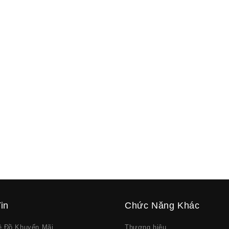
in
Chức Năng Khác
về Đồ Khuyến Mãi
Thương hiệu