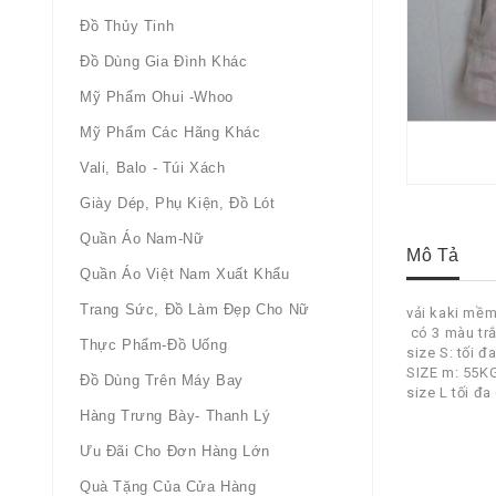
Đồ Thủy Tinh
Đồ Dùng Gia Đình Khác
Mỹ Phẩm Ohui -whoo
Mỹ Phẩm Các Hãng Khác
Vali, Balo - Túi Xách
Giày Dép, Phụ Kiện, Đồ Lót
Quần Áo Nam-Nữ
Mô Tả
Quần Áo Việt Nam Xuất Khẩu
Trang Sức, Đồ Làm Đẹp Cho Nữ
vải kaki mềm
có 3 màu tr
Thực Phẩm-Đồ Uống
size S: tối 
SIZE m: 55K
Đồ Dùng Trên Máy Bay
size L tối đ
Hàng Trưng Bày- Thanh Lý
Ưu Đãi Cho Đơn Hàng Lớn
Quà Tặng Của Cửa Hàng