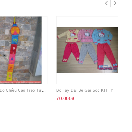
Thước Đo Chiều Cao Treo Tường Jonhson
Bộ Tay Dài Bé Gái Sọc KITTY
₫
70.000₫
4