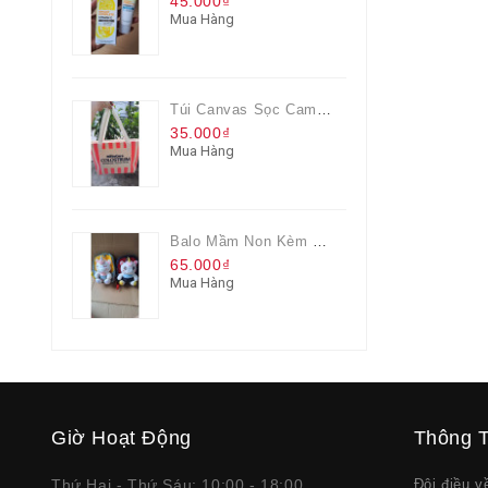
45.000₫
Mua Hàng
Túi Canvas Sọc Cam Có Dây Kéo
35.000₫
Mua Hàng
Balo Mầm Non Kèm Thú Bông Cho Bé
65.000₫
Mua Hàng
Giờ Hoạt Động
Thông T
Thứ Hai - Thứ Sáu: 10:00 - 18:00
Đôi điều 