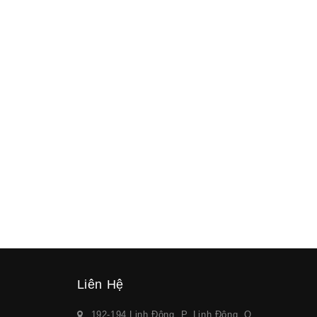
Liên Hệ
192-194 Linh Đông, P. Linh Đông, Q.