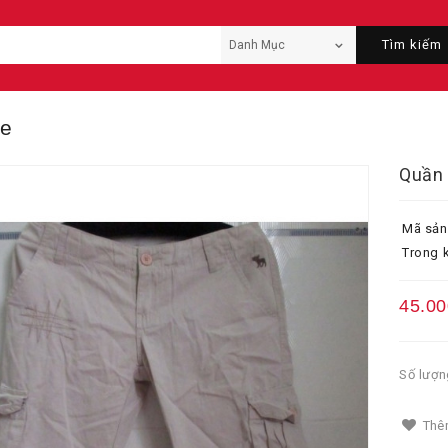
Tìm kiếm
ie
Quần 
Mã sản
Trong k
45.00
Số lượn
Thêm