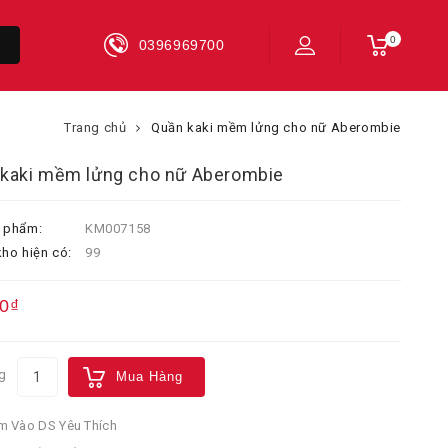
0
0396969700
Trang chủ
Quần kaki mềm lửng cho nữ Aberombie
kaki mềm lửng cho nữ Aberombie
 phẩm:
KM007158
ho hiện có:
99
0₫
g
Mua Hàng
 Vào DS Yêu Thích