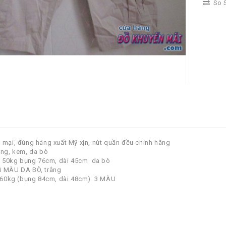
So S
 mại, đúng hàng xuất Mỹ xịn, nút quần đều chính hãng
ắng, kem, da bò
đa 50kg bụng 76cm, dài 45cm da bò
G MÀU DA BÒ, trắng
a 60kg (bụng 84cm, dài 48cm) 3 MÀU