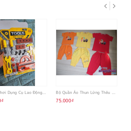
Vỉ Đồ Chơi Dụng Cụ Lao Động Cho Bé Trai
Bộ Quần Áo Thun Lửng Thêu Xe Tải Cho Bé
Qu
0₫
75.000₫
4