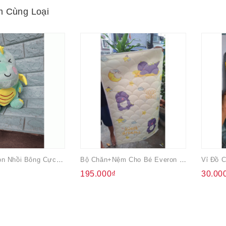
 Cùng Loại
Chú Rồng Con Nhồi Bông Cực Xinh Màu Xanh Ngọc
Bộ Chăn+nệm Cho Bé Everon Quà Từ Pediasure
195.000₫
30.00