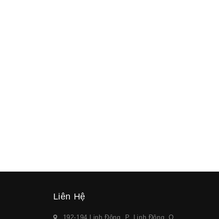
Liên Hệ
192-194 Linh Đông, P. Linh Đông, Q.