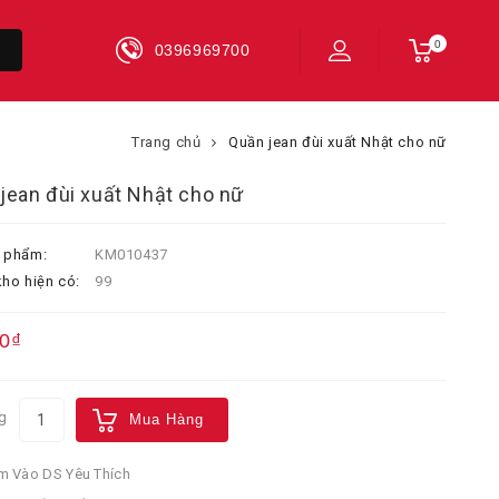
0
0396969700
Trang chủ
Quần jean đùi xuất Nhật cho nữ
jean đùi xuất Nhật cho nữ
 phẩm:
KM010437
ho hiện có:
99
0₫
g
Mua Hàng
 Vào DS Yêu Thích