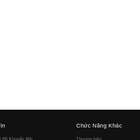
in
Chức Năng Khác
về Đồ Khuyến Mãi
Thương hiệu