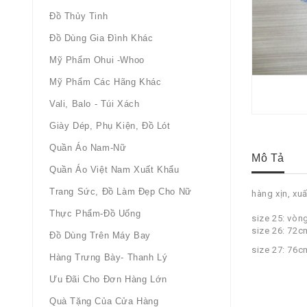
Đồ Thủy Tinh
Đồ Dùng Gia Đình Khác
Mỹ Phẩm Ohui -whoo
Mỹ Phẩm Các Hãng Khác
Vali, Balo - Túi Xách
Giày Dép, Phụ Kiện, Đồ Lót
Quần Áo Nam-Nữ
Mô Tả
Quần Áo Việt Nam Xuất Khẩu
Trang Sức, Đồ Làm Đẹp Cho Nữ
hàng xịn, xu
Thực Phẩm-Đồ Uống
size 25: vòn
size 26: 72
Đồ Dùng Trên Máy Bay
size 27: 76
Hàng Trưng Bày- Thanh Lý
Ưu Đãi Cho Đơn Hàng Lớn
Quà Tặng Của Cửa Hàng