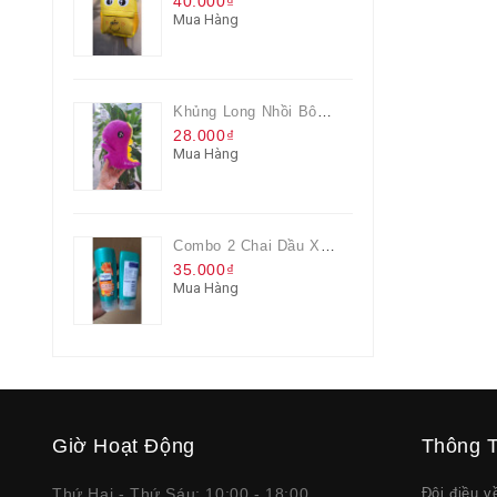
40.000₫
Mua Hàng
Khủng Long Nhồi Bông Cho Bé Chơi Màu Tím
28.000₫
Mua Hàng
Combo 2 Chai Dầu Xả Rejoice 3IN1 Siêu Mềm Mượt Chai 60ML
35.000₫
Mua Hàng
Giờ Hoạt Động
Thông T
Thứ Hai - Thứ Sáu: 10:00 - 18:00
Đôi điều 