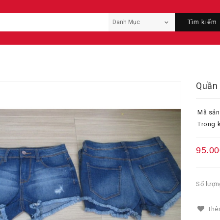
Tìm kiếm
Quần 
Mã sản
Trong k
95.00
Số lượn
Thêm