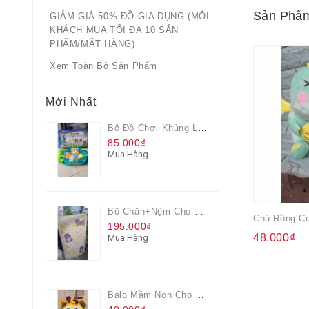
Sản Phẩm
GIẢM GIÁ 50% ĐỒ GIA DỤNG (MỖI
KHÁCH MUA TỐI ĐA 10 SẢN
PHẨM/MẶT HÀNG)
Xem Toàn Bộ Sản Phẩm
Mới Nhất
Bộ Đồ Chơi Khủng Long Đại Chiến
85.000₫
Mua Hàng
Bộ Chăn+nệm Cho Bé Everon Quà Từ Pediasure
195.000₫
48.000₫
Mua Hàng
Balo Mầm Non Cho Bé Grow Màu Vàng