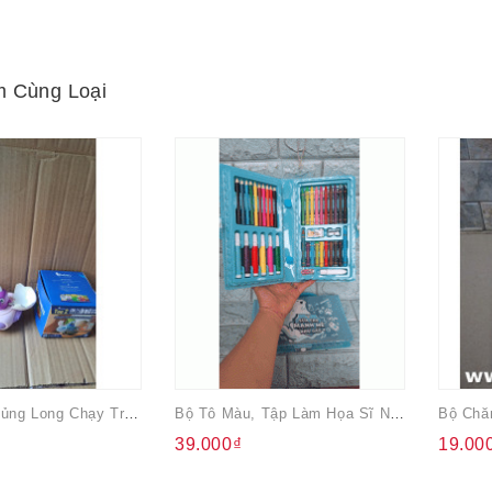
 Cùng Loại
Xe Trứng Khủng Long Chạy Trớn
Bộ Tô Màu, Tập Làm Họa Sĩ Nhí Nestle 42 Chi Tiết
Bộ Chă
39.000₫
19.00