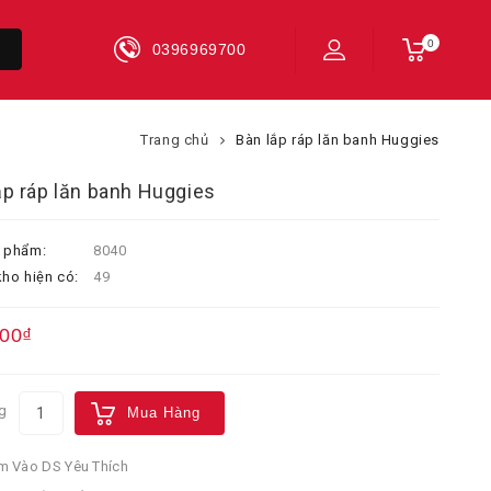
0
0396969700
Trang chủ
Bàn lắp ráp lăn banh Huggies
ắp ráp lăn banh Huggies
 phẩm:
8040
ho hiện có:
49
000₫
g
Mua Hàng
 Vào DS Yêu Thích