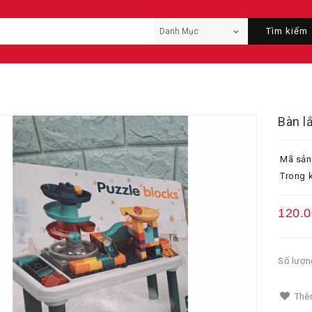
Tìm kiếm
Bàn l
Mã sản
Trong k
120.
Số lượn
Thêm