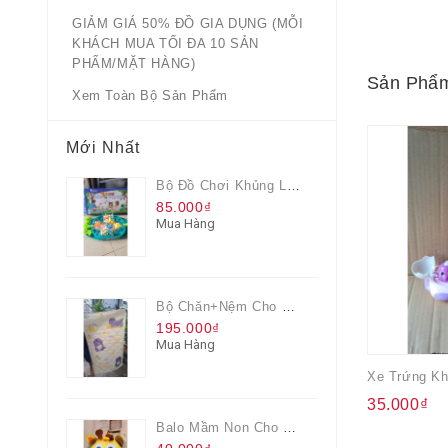
GIẢM GIÁ 50% ĐỒ GIA DỤNG (MỖI
KHÁCH MUA TỐI ĐA 10 SẢN
PHẨM/MẶT HÀNG)
Sản Phẩm
Xem Toàn Bộ Sản Phẩm
Mới Nhất
Bộ Đồ Chơi Khủng Long Đại Chiến
85.000₫
Mua Hàng
Bộ Chăn+nệm Cho Bé Everon Quà Từ Pediasure
195.000₫
Mua Hàng
35.000₫
Balo Mầm Non Cho Bé Grow Màu Vàng