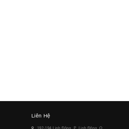
Liên Hệ
192-194 Linh Đông, P. Linh Đông, Q.