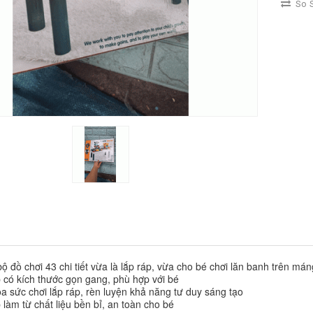
So S
ộ đồ chơi 43 chi tiết vừa là lắp ráp, vừa cho bé chơi lăn banh trên mán
p có kích thước gọn gang, phù hợp với bé
ỏa sức chơi lắp ráp, rèn luyện khả năng tư duy sáng tạo
 làm từ chất liệu bền bỉ, an toàn cho bé