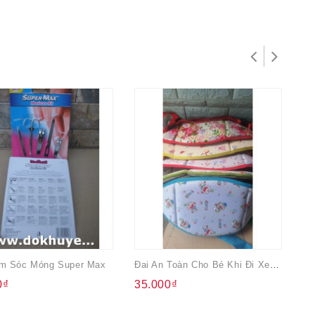
m Sóc Móng Super Max
Đai An Toàn Cho Bé Khi Đi Xe Máy Nhiều Mẫu
0₫
35.000₫
4