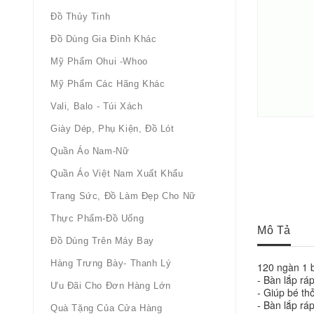
Đồ Thủy Tinh
Đồ Dùng Gia Đình Khác
Mỹ Phẩm Ohui -whoo
Mỹ Phẩm Các Hãng Khác
Vali, Balo - Túi Xách
Giày Dép, Phụ Kiện, Đồ Lót
Quần Áo Nam-Nữ
Quần Áo Việt Nam Xuất Khẩu
Trang Sức, Đồ Làm Đẹp Cho Nữ
Thực Phẩm-Đồ Uống
Mô Tả
Đồ Dùng Trên Máy Bay
Hàng Trưng Bày- Thanh Lý
120 ngàn 1 b
- Bàn lắp rá
Ưu Đãi Cho Đơn Hàng Lớn
- Giúp bé th
- Bàn lắp ráp
Quà Tặng Của Cửa Hàng