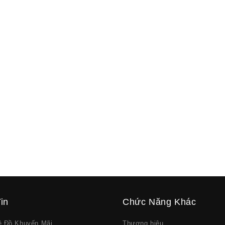
in
Chức Năng Khác
về Đồ Khuyến Mãi
Thương hiệu