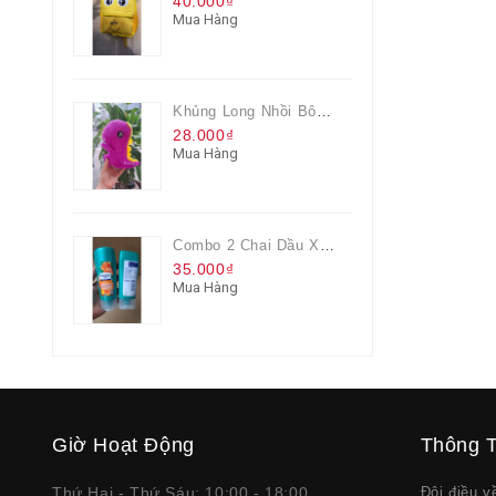
40.000₫
Mua Hàng
Khủng Long Nhồi Bông Cho Bé Chơi Màu Tím
28.000₫
Mua Hàng
Combo 2 Chai Dầu Xả Rejoice 3IN1 Siêu Mềm Mượt Chai 60ML
35.000₫
Mua Hàng
Giờ Hoạt Động
Thông T
Thứ Hai - Thứ Sáu: 10:00 - 18:00
Đôi điều 