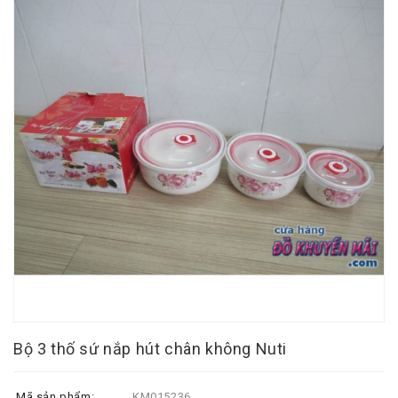
Bộ 3 thố sứ nắp hút chân không Nuti
Mã sản phẩm:
KM015236