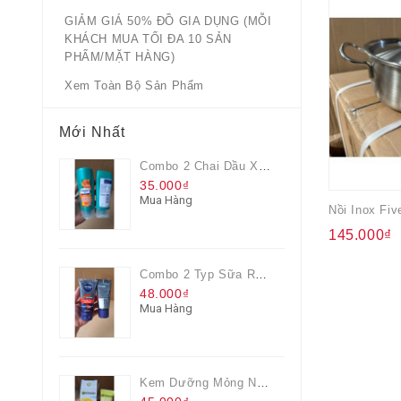
GIẢM GIÁ 50% ĐỒ GIA DỤNG (MỖI
KHÁCH MUA TỐI ĐA 10 SẢN
PHẨM/MẶT HÀNG)
Xem Toàn Bộ Sản Phẩm
Mới Nhất
Combo 2 Chai Dầu Xả Rejoice 3IN1 Siêu Mềm Mượt Chai 60ML
35.000₫
Mua Hàng
145.000₫
Combo 2 Typ Sữa Rửa Mặt Nivea Men Giúp Giảm Mụn, Giảm Hư Tổn Da
48.000₫
Mua Hàng
Kem Dưỡng Mỏng Nhẹ Cấp Ẩm & Sáng Da Vitamin C 20ml