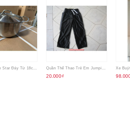
Nồi Inox Five Star Đáy Từ 18cm Không Hộp
Quần Thể Thao Trẻ Em Jumping Beans
20.000₫
98.00