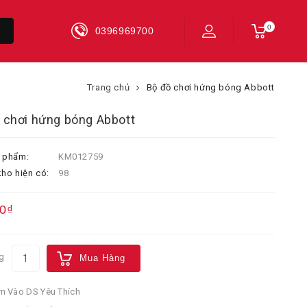
0
0396969700
Trang chủ
Bộ đồ chơi hứng bóng Abbott
 chơi hứng bóng Abbott
 phẩm:
KM012759
ho hiện có:
98
0₫
g
Mua Hàng
 Vào DS Yêu Thích