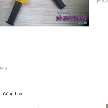
So S
 động
 Cùng Loại