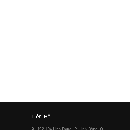
Liên Hệ
192-194 Linh Đông, P. Linh Đông, Q.