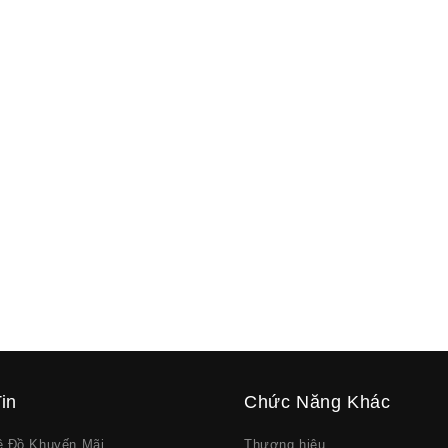
in
Chức Năng Khác
về Đồ Khuyến Mãi
Thương hiệu