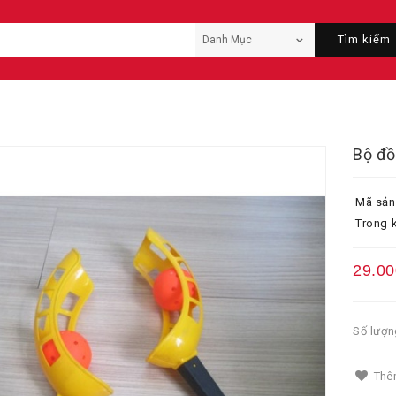
Tìm kiếm
Bộ đồ
Mã sản
Trong k
29.00
Số lượn
Thêm