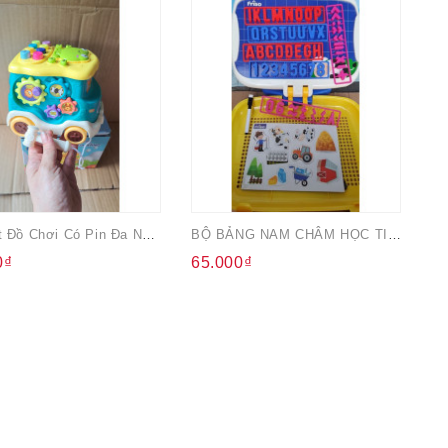
Xe Buýt Đồ Chơi Có Pin Đa Năng Cho Bé
BỘ BẢNG NAM CHÂM HỌC TIẾNG VIỆT VÀ TOÁN FRISO
0₫
65.000₫
1