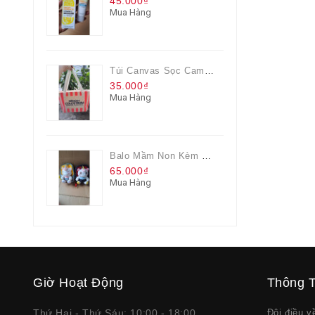
45.000₫
Mua Hàng
Túi Canvas Sọc Cam Có Dây Kéo
35.000₫
Mua Hàng
Balo Mầm Non Kèm Thú Bông Cho Bé
65.000₫
Mua Hàng
Giờ Hoạt Động
Thông T
Thứ Hai - Thứ Sáu: 10:00 - 18:00
Đôi điều 